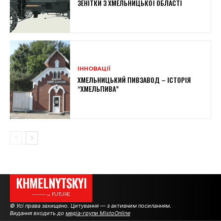
ЗЕНІТКИ З ХМЕЛЬНИЦЬКОЇ ОБЛАСТІ
ІННОВАЦІЇ
ХМЕЛЬНИЦЬКИЙ ПИВЗАВОД – ІСТОРІЯ
“ХМЕЛЬПИВА”
KHMELNYTSKYI
———→ FUTURE
© Усі права захищено. Цитування — з активним посиланням.
Видання входить до
медіа-групи MistoOnline