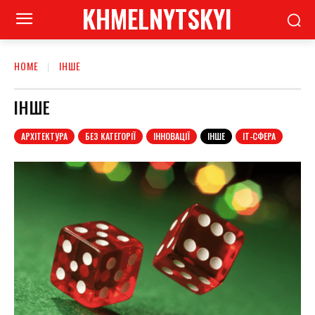
KHMELNYTSKYI
HOME
ІНШЕ
ІНШЕ
АРХІТЕКТУРА
БЕЗ КАТЕГОРІЇ
ІННОВАЦІЇ
ІНШЕ
ІТ-СФЕРА