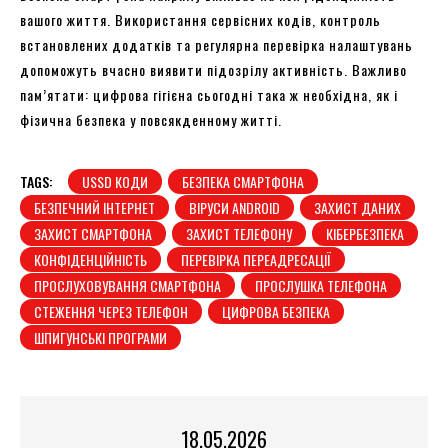
вашого життя. Використання сервісних кодів, контроль
встановлених додатків та регулярна перевірка налаштувань
допоможуть вчасно виявити підозрілу активність. Важливо
пам’ятати: цифрова гігієна сьогодні така ж необхідна, як і
фізична безпека у повсякденному житті.
TAGS:
USSD КОДИ
БЕЗПЕКА СМАРТФОНА
БЕЗПЕЧНИЙ ІНТЕРНЕТ
ВІРУСИ ANDROID
ЗАХИСТ ДАНИХ
ЗАХИСТ СМАРТФОНА
ЗАХИСТ ТЕЛЕФОНУ
КІБЕРБЕЗПЕКА
КОНФІДЕНЦІЙНІСТЬ
ПЕРЕВІРКА ПЕРЕАДРЕСАЦІЇ
ПРОСЛУХОВУВАННЯ СМАРТФОНА
ПРОСЛУШКА ТЕЛЕФОНА
СТЕЖЕННЯ ЧЕРЕЗ ТЕЛЕФОН
ЦИФРОВА БЕЗПЕКА
ШПИГУНСЬКІ ПРОГРАМИ
18.05.2026