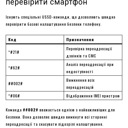
перевірити смартфон
Існують спеціальні USSD-команди, що дозволяють швидко
перевірити базові налаштування безпеки телефону.
Код
Призначення
Перевірка переадресації
*#21#
дзвінків та СМС
Аналіз переадресації при
*#62#
недоступності
Вимкнення всіх
##002#
переадресацій
*#06#
Відображення IMEI пристрою
Команда
##002#
вважається однією з найважливіших для
безпеки. Вона дозволяє швидко вимкнути всі сторонні
переадресації та скасувати підозрілі налаштування.