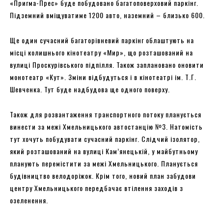
«Пригма-Прес» буде побудовано багатоповерховий паркінг.
Підземний вміщуватиме 1200 авто, наземний – близько 600.
Ще один сучасний багаторівневий паркінг облаштують на
місці колишнього кінотеатру «Мир», що розташований на
вулиці Проскурівського підпілля. Також заплановано оновити
монотеатр «Кут». Зміни відбудуться і в кінотеатрі ім. Т.Г.
Шевченка. Тут буде надбудова ще одного поверху.
Також для розвантаження транспортного потоку планується
винести за межі Хмельницького автостанцію №3. Натомість
тут хочуть побудувати сучасний паркінг. Слідчий ізолятор,
який розташований на вулиці Кам’янецькій, у майбутньому
планують перемістити за межі Хмельницького. Планується
будівництво велодоріжок. Крім того, новий план забудови
центру Хмельницького передбачає втілення заходів з
озеленення.