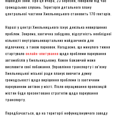
пішохідні зони. Про це вчора, 23 березня, говорили під час
громадських слухань. Територія детального плану
центральної частини Хмельницького становить 170 гектарів.
Наразі у центрі Хмельницького існує декілька невирішених
проблем. Зокрема, хаотична забудова, відсутність необхідної
кількості внутрішньоквартальних майданчиків для
відпочинку, а також парковок. Нагадаємо, що минулого тижня
стартувало
онлайн-опитування
щодо проблеми паркування
автомобілів у Хмельницькому. Кожен бажаючий може
висловити свої побажання. Управління транспорту і зв’язку
Хмельницької міської ради планує вивчити думку
громадськості щодо вирішення проблеми із хаотичним
паркуванням автівок у місті. Після опрацювання пропозицій
містян буде презентовано стратегію щодо паркування
транспорту.
Передбачається, що на території нефункціонуючого заводу