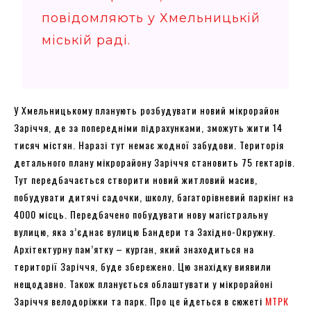
повідомляють у Хмельницькій
міській раді.
У Хмельницькому планують розбудувати новий мікрорайон
Заріччя, де за попередніми підрахунками, зможуть жити 14
тисяч містян. Наразі тут немає жодної забудови. Територія
детального плану мікрорайону Заріччя становить 75 гектарів.
Тут передбачається створити новий житловий масив,
побудувати дитячі садочки, школу, багаторівневий паркінг на
4000 місць. Передбачено побудувати нову магістральну
вулицю, яка з’єднає вулицю Бандери та Західно-Окружну.
Архітектурну пам’ятку – курган, який знаходиться на
території Заріччя, буде збережено. Цю знахідку виявили
нещодавно. Також планується облаштувати у мікрорайоні
Заріччя велодоріжки та парк. Про це йдеться в сюжеті
МТРК