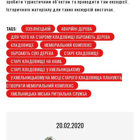
зробити туристичним об’єктом та проводити там екскурсії.
Історичного матеріалу для таких екскурсій вистачає.
TAGS:
039;ЯНЕЦЬКІЙ
АВАРІЙНІ ДЕРЕВА
ДЛЯ ЧОГО НА СТАРОМУ КЛАДОВИЩІ ОБРІЗАЮТЬ ДЕРЕВА
КЛАДОВИЩЕ
МЕМОРІАЛЬНИЙ КОМПЛЕКС
ОБРІЗАЮТЬ СУХІ ДЕРЕВА
СТАРЕ КЛАДОВИЩЕ
СТАРЕ КЛАДОВИЩЕ НА КАМ&
СТАРЕ КЛАДОВИЩЕ У ХМЕЛЬНИЦЬКОМУ
У ХМЕЛЬНИЦЬКОМУ НА МІСЦІ СТАРОГО КЛАДОВИЩА ПЛАНУЮТЬ
СТВОРИТИ МЕМОРІАЛЬНИЙ КОМПЛЕКС
ХМЕЛЬНИЦЬКА МІСЬКА РИТУАЛЬНА СЛУЖБА
20.02.2020