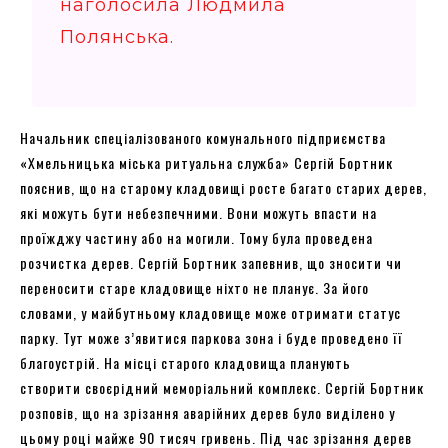
наголосила Людмила
Полянська.
Начальник спеціалізованого комунального підприємства
«Хмельницька міська ритуальна служба» Сергій Бортник
пояснив, що на старому кладовищі росте багато старих дерев,
які можуть бути небезпечними. Вони можуть впасти на
проїжджу частину або на могили. Тому була проведена
розчистка дерев. Сергій Бортник запевнив, що зносити чи
переносити старе кладовище ніхто не планує. За його
словами, у майбутньому кладовище може отримати статус
парку. Тут може з’явитися паркова зона і буде проведено її
благоустрій. На місці старого кладовища планують
створити своєрідний меморіальний комплекс. Сергій Бортник
розповів, що на зрізання аварійних дерев було виділено у
цьому році майже 90 тисяч гривень. Під час зрізання дерев