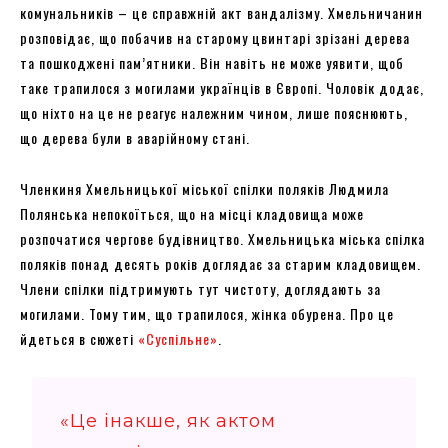
комунальників – це справжній акт вандалізму. Хмельничанин
розповідає, що побачив на старому цвинтарі зрізані дерева
та пошкоджені пам’ятники. Він навіть не може уявити, щоб
таке трапилося з могилами українців в Європі. Чоловік додає,
що ніхто на це не реагує належним чином, лише пояснюють,
що дерева були в аварійному стані.
Членкиня Хмельницької міської спілки поляків Людмила
Полянська непокоїться, що на місці кладовища може
розпочатися чергове будівництво. Хмельницька міська спілка
поляків понад десять років доглядає за старим кладовищем.
Члени спілки підтримують тут чистоту, доглядають за
могилами. Тому тим, що трапилося, жінка обурена. Про це
йдеться в сюжеті
«Суспільне»
.
«Це інакше, як актом