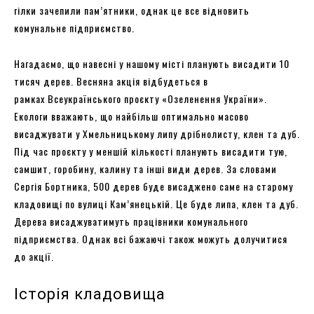
гілки зачепили пам’ятники, однак це все відновить
комунальне підприємство.
Нагадаємо, що навесні у нашому місті планують висадити 10
тисяч дерев. Весняна акція відбудеться в
рамках Всеукраїнського проєкту «Озеленення України».
Екологи вважають, що найбільш оптимально масово
висаджувати у Хмельницькому липу дрібнолисту, клен та дуб.
Під час проєкту у меншій кількості планують висадити тую,
самшит, горобину, калину та інші види дерев. За словами
Сергія Бортника, 500 дерев буде висаджено саме на старому
кладовищі по вулиці Кам’янецькій. Це буде липа, клен та дуб.
Дерева висаджуватимуть працівники комунального
підприємства. Однак всі бажаючі також можуть долучитися
до акції.
Історія кладовища