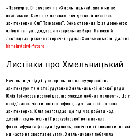
«Проскурів. Втрачене» та «Хмельницький, якого ми не
помічаємо». Саме так називаються дві серії листівок
архітекторки Юлії Трімасової. Вона створила їх за допомогою
олівця та туші, додавши акварельних барв. На кожній
листівці зображено історичні будівлі Хмельницького. Далі на
khmelnytskyi-future
.
Листівки про Хмельницький
Начальниця відділу генерального плану управління
архітектури та містобудування Хмельницької міської ради
Юлія Трімасова розповідає, що завжди любила малювати. Це є
невід’ємною частиною її професії, адже за освітою вона
архітекторка. Юлія розповідає, що під час роботи над
дизайн-кодом вулиці Проскурівської вона почала
фотографувати фасади будівель, помічати ті елементи, на які
ми часто не звертаємо уваги. Хмельничанка побачила