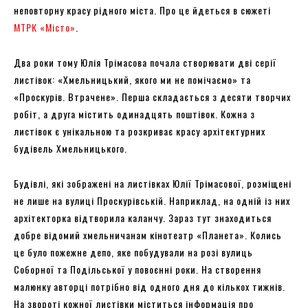
неповторну красу рідного міста. Про це йдеться в сюжеті
МТРК «Місто»
.
Два роки тому Юлія Трімасова почала створювати дві серії
листівок: «Хмельницький, якого ми не помічаємо» та
«Проскурів. Втрачене». Перша складається з десяти творчих
робіт, а друга містить одинадцять поштівок. Кожна з
листівок є унікальною та розкриває красу архітектурних
будівель Хмельницького.
Будівлі, які зображені на листівках Юлії Трімасової, розміщені
не лише на вулиці Проскурівській. Наприклад, на одній із них
архітекторка відтворила каланчу. Зараз тут знаходиться
добре відомий хмельничанам кінотеатр «Планета». Колись
це було пожежне депо, яке побудували на розі вулиць
Соборної та Подільської у повоєнні роки. На створення
малюнку авторці потрібно від одного дня до кількох тижнів.
На звороті кожної листівки міститься інформація про