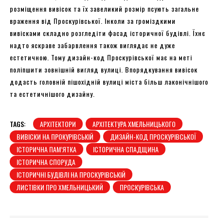
розміщення вивісок та їх завеликий розмір псують загальне
враження від Проскурівської. Інколи за громіздкими
вивісками складно розгледіти фасад історичної будівлі. Їхнє
надто яскраве забарвлення також виглядає не дуже
естетичною. Тому дизайн-код Проскурівської має на меті
поліпшити зовнішній вигляд вулиці. Впорядкування вивісок
додасть головній пішохідній вулиці міста більш лаконічнішого
та естетичнішого дизайну.
TAGS:
АРХІТЕКТОРИ
АРХІТЕКТУРА ХМЕЛЬНИЦЬКОГО
ВИВІСКИ НА ПРОКУРІВСЬКІЙ
ДИЗАЙН-КОД ПРОСКУРІВСЬКОЇ
ІСТОРИЧНА ПАМ’ЯТКА
ІСТОРИЧНА СПАДЩИНА
ІСТОРИЧНА СПОРУДА
ІСТОРИЧНІ БУДІВЛІ НА ПРОСКУРІВСЬКІЙ
ЛИСТІВКИ ПРО ХМЕЛЬНИЦЬКИЙ
ПРОСКУРІВСЬКА