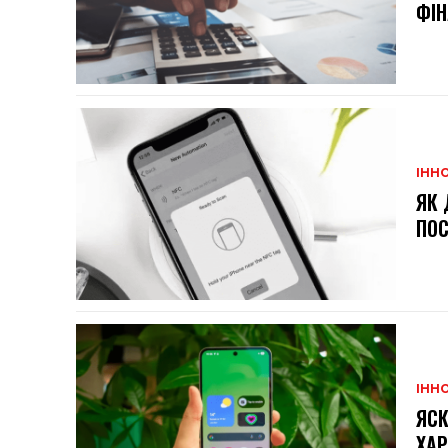
ФІН
ІННО
ЯК 
ПОС
ІННО
ЯСК
ХАР