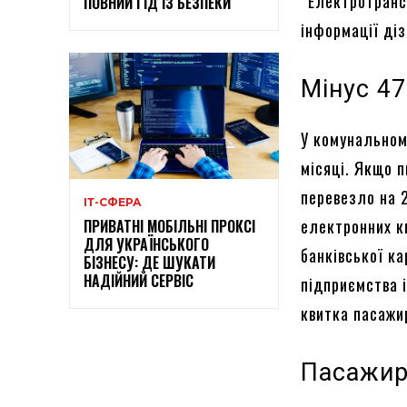
“Електротранс”
ПОВНИЙ ГІД ІЗ БЕЗПЕКИ
інформації ді
Мінус 4
У комунальном
місяці. Якщо 
перевезло на 2
ІТ-СФЕРА
електронних к
ПРИВАТНІ МОБІЛЬНІ ПРОКСІ
ДЛЯ УКРАЇНСЬКОГО
банківської к
БІЗНЕСУ: ДЕ ШУКАТИ
НАДІЙНИЙ СЕРВІС
підприємства і
квитка пасажи
Пасажир