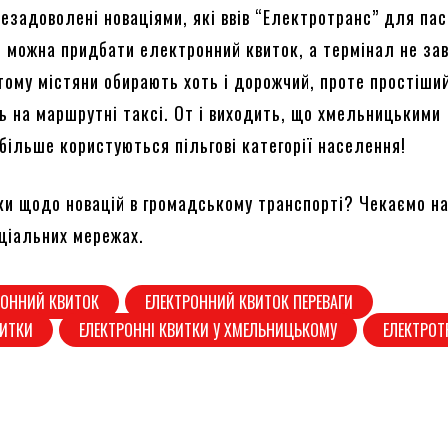
езадоволені новаціями, які ввів “Електротранс” для пас
ь можна придбати електронний квиток, а термінал не за
тому містяни обирають хоть і дорожчий, проте простіши
 на маршрутні таксі. От і виходить, що хмельницькими
більше користуються пільгові категорії населення!
мки щодо новацій в громадському транспорті? Чекаємо на
оціальних мережах.
РОННИЙ КВИТОК
ЕЛЕКТРОННИЙ КВИТОК ПЕРЕВАГИ
ВИТКИ
ЕЛЕКТРОННІ КВИТКИ У ХМЕЛЬНИЦЬКОМУ
ЕЛЕКТРОТ