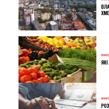
ВЛА
ХМ
ІННО
ЯКІ
ІННО
РОЗ