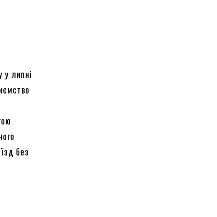
 у липні
риємство
гою
ного
оїзд без