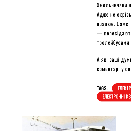
Хмельничани н
Адже не скріз
працює. Саме 
— пересідають
тролейбусами 
А які ваші ду
коментарі у с
TAGS:
ЕЛЕКТ
ЕЛЕКТРОННІ К