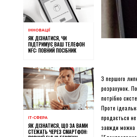
ІННОВАЦІЇ
ЯК ДІЗНАТИСЯ, ЧИ
ПІДТРИМУЄ ВАШ ТЕЛЕФОН
NFC: ПОВНИЙ ПОСІБНИК
З першого лип
розрахунок. П
потрібно сист
Проте ідеальн
продається не 
ІТ-СФЕРА
ЯК ДІЗНАТИСЯ, ЩО ЗА ВАМИ
завжди можна 
СТЕЖАТЬ ЧЕРЕЗ СМАРТФОН: