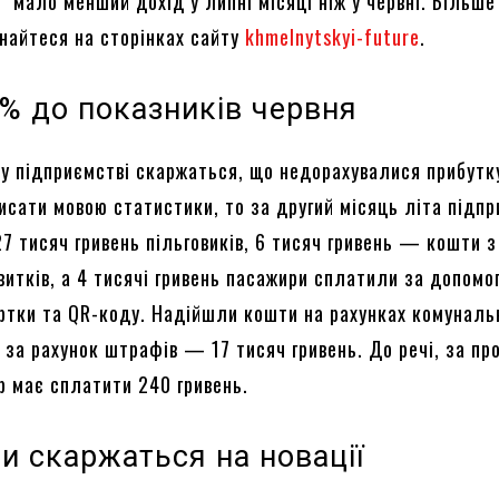
 мало менший дохід у липні місяці ніж у червні. Більше
знайтеся на сторінках сайту
khmelnytskyi-future
.
7% до показників червня
у підприємстві скаржаться, що недорахувалися прибутку
писати мовою статистики, то за другий місяць літа підп
7 тисяч гривень пільговиків, 6 тисяч гривень — кошти з
витків, а 4 тисячі гривень пасажири сплатили за допомо
артки та QR-коду. Надійшли кошти на рахунках комуналь
 за рахунок штрафів — 17 тисяч гривень. До речі, за пр
р має сплатити 240 гривень.
и скаржаться на новації