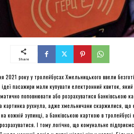
Share
ня 2021 року у тролейбусах Хмельницького ввели безгот
о ідеї пасажири мали купувати електронний квиток, який
ематично поповнювати або розрахуватися банківською к
а картинка рухнула, адже хмельничани скаржилися, що 
на кожній зупинці, а банківською карткою в тролейбусі 
розрахуватися. І тому логічно, що комунальне підприєм