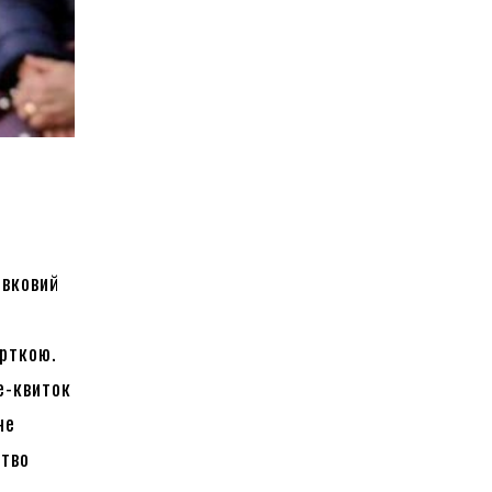
івковий
арткою.
е-квиток
не
ство