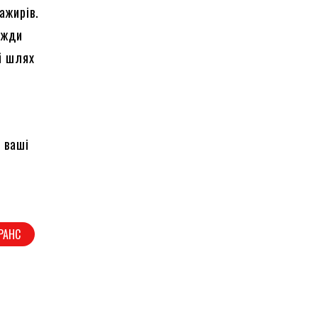
ажирів.
вжди
й шлях
 ваші
РАНС