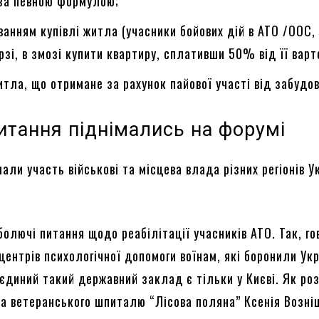
 за певною формулою;
ванням купівлі житла (учасники бойових дій в АТО /ООС, 
рзі, в змозі купити квартиру, сплативши 50% від її варто
тла, що отримане за рахунок пайової участі від забудо
итання піднімались на форумі
али участь військові та місцева влада різних регіонів У
олючі питання щодо реабілітації учасників АТО. Так, г
центрів психологічної допомоги воїнам, які боронили Укр
 єдиний такий державний заклад є тільки у Києві. Як ро
ка ветеранського шпиталю “Лісова поляна” Ксенія Возні