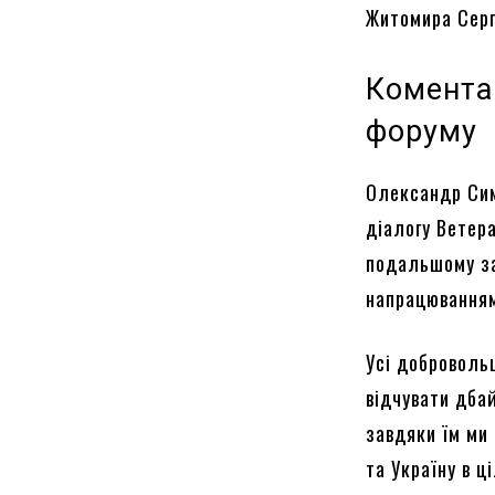
Житомира Серг
Комента
форуму
Олександр Сим
діалогу Ветера
подальшому за
напрацювання
Усі добровольц
відчувати дба
завдяки їм ми
та Україну в ц