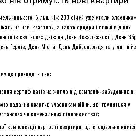
 воїнів отримують нові квартири
мельницького, більш ніж 200 сімей уже стали власникам
кати на нові квартири, а також ордери і ключі від них
жного із святкових днів: на День Незалежності, День Зб
День Героїв, День Міста, День Добровольця та у дні вій
му це проходить так:
ення сертифікатів на житло від компаній-забудовників;
ого надання квартир учасникам війни, які трудяться у
становах чи комунальних підприємствах;
ої компенсації вартості квартири, що спеціальна комісі