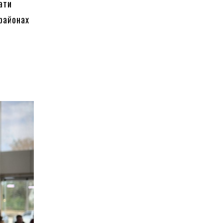
ати
 районах
.