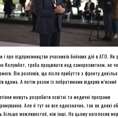
и і про підприємництво учасників бойових дій в АТО. Як 
он Колумбет, треба працювати над саморозвитком, не ч
моги. Він розповів, що після прибуття з фронту декіль
ів вдома. А потім разом із побратимами відкрив м’ясний
регіони можуть розробити освітні та медичні програми
рямування. Але й тут не все однозначно, так як деякі о
ть більше можливостей, ніж інші. На цьому наголосив ме