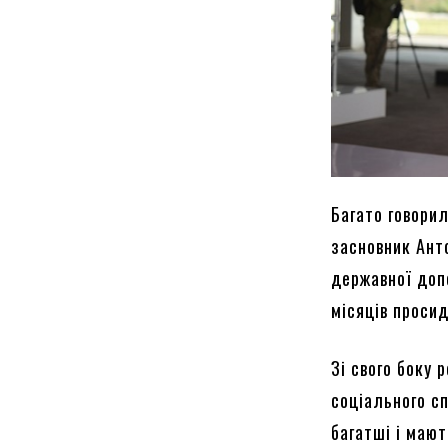
Багато говорил
засновник Ант
державної допо
місяців просид
Зі свого боку 
соціального сп
багатші і маю