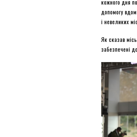
кожного дня п
допомогу вдом
і невеликих мі
Як сказав місь
забезпечені д