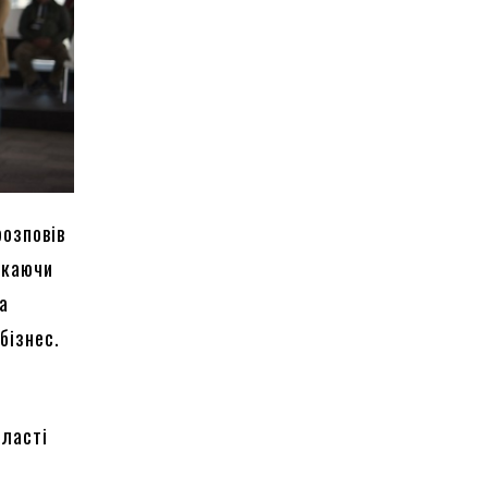
розповів
екаючи
ка
 бізнес.
бласті
р