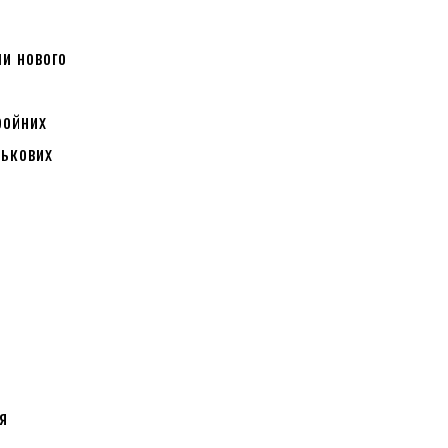
и нового
ройних
ськових
я