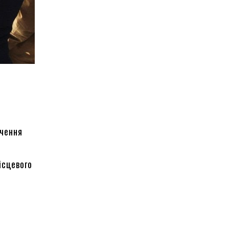
ечення
ісцевого