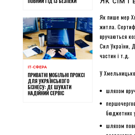
Як сім’ї
ПОВНИЙ ГІД ІЗ БЕЗПЕКИ
Як пише мер Х
житла. Сертифі
вручаються ко
Сил України, 
частин і т.д.
ІТ-СФЕРА
У Хмельницько
ПРИВАТНІ МОБІЛЬНІ ПРОКСІ
ДЛЯ УКРАЇНСЬКОГО
БІЗНЕСУ: ДЕ ШУКАТИ
шляхом вруч
НАДІЙНИЙ СЕРВІС
першочергов
бюджетних у
шляхом повн