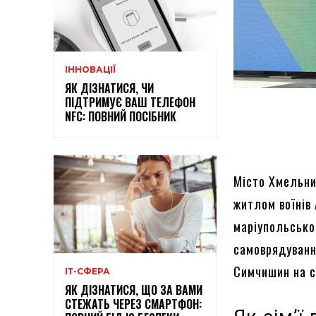
ІННОВАЦІЇ
ЯК ДІЗНАТИСЯ, ЧИ
ПІДТРИМУЄ ВАШ ТЕЛЕФОН
NFC: ПОВНИЙ ПОСІБНИК
Місто Хмельни
житлом воїнів 
маріупольсько
самоврядуванн
Симчишин на с
ІТ-СФЕРА
ЯК ДІЗНАТИСЯ, ЩО ЗА ВАМИ
СТЕЖАТЬ ЧЕРЕЗ СМАРТФОН: