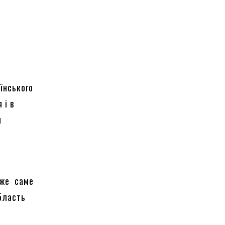
їнського
 і в
и
ь
дже саме
область