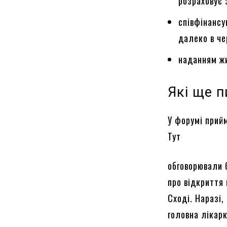
розраховує
співфінансу
далеко в че
наданням жи
Які ще п
У форумі прийм
Тут
обговорювали б
про відкриття 
Сході. Наразі,
головна лікар