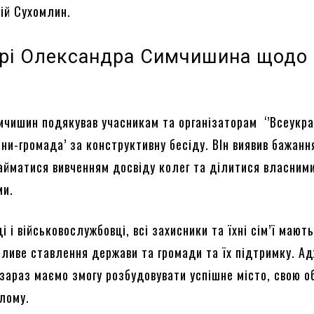
ій Сухомлин.
рі Олександра Симчишина щодо
чишин подякував учасникам та організаторам ‘’Всеукра
ни-громада’ за конструктивну бесіду. ВІн виявив бажання
йматися вивченням досвіду колег та ділитися власним
ми.
і і військовослужбовці, всі захисники та їхні сім’ї мают
йливе ставлення держави та громади та їх підтримку. А
 зараз маємо змогу розбудовувати успішне місто, свою 
ілому.