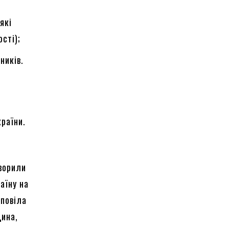
які
сті);
вників.
країни.
оворили
аїну на
зповіла
цина,