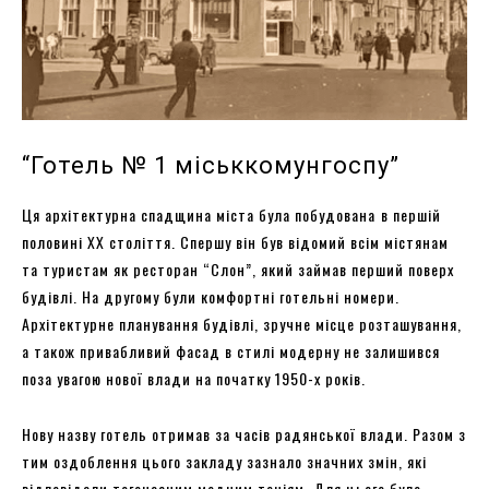
“Готель № 1 міськкомунгоспу”
Ця архітектурна спадщина міста була побудована
в першій
половині XX століття. Спершу він був відомий всім містянам
та туристам як ресторан “Слон”, який займав перший поверх
будівлі. На другому були комфортні готельні номери.
Архітектурне планування будівлі, зручне місце розташування,
а також привабливий фасад в стилі модерну не залишився
поза увагою нової влади на початку 1950-х років.
Нову назву готель отримав за часів радянської влади. Разом з
тим оздоблення цього закладу зазнало значних змін, які
відповідали тогочасним модним течіям. Для цього було