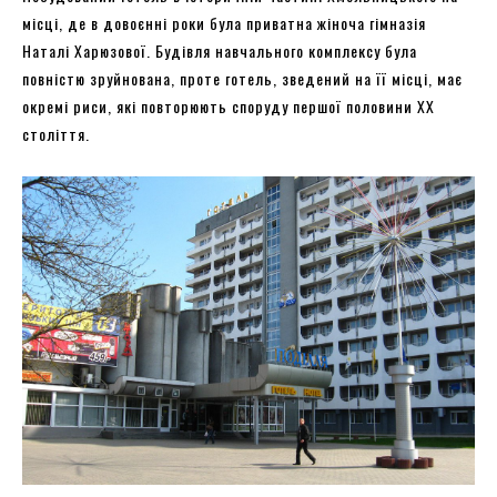
місці, де в довоєнні роки була приватна жіноча гімназія
Наталі Харюзової. Будівля навчального комплексу була
повністю зруйнована, проте готель, зведений на її місці, має
окремі риси, які повторюють споруду першої половини XX
століття.