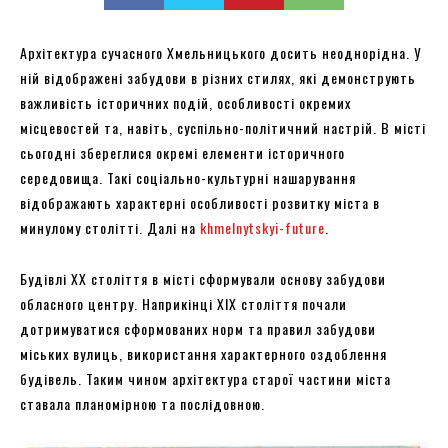
Архітектура сучасного Хмельницького досить неоднорідна. У
ній відображені забудови в різних стилях, які демонструють
важливість історичних подій, особливості окремих
місцевостей та, навіть, суспільно-політичний настрій. В місті
сьогодні збереглися окремі елементи історичного
середовища. Такі соціально-культурні нашарування
відображають характерні особливості розвитку міста в
минулому столітті. Далі на
khmelnytskyi-future
.
Будівлі XX століття в місті сформували основу забудови
обласного центру. Наприкінці XIX століття почали
дотримуватися сформованих норм та правил забудови
міських вулиць, використання характерного оздоблення
будівель. Таким чином архітектура старої частини міста
ставала планомірною та послідовною.