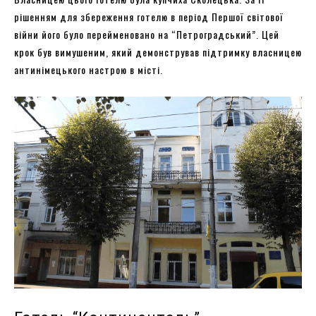
рішенням для збереження готелю в період Першої світової
війни його було перейменовано на “Петроградський”. Цей
крок був вимушеним, який демонстрував підтримку власницею
антинімецького настрою в місті.