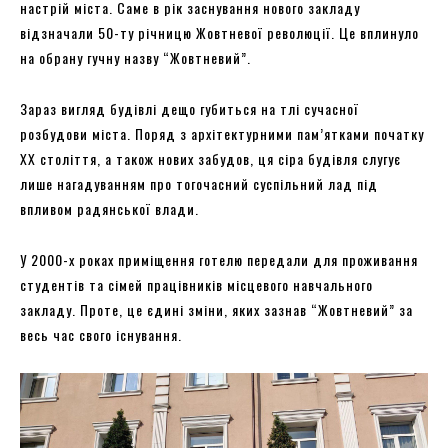
настрій міста. Саме в рік заснування нового закладу
відзначали 50-ту річницю Жовтневої революції. Це вплинуло
на обрану гучну назву “Жовтневий”.
Зараз вигляд будівлі дещо губиться на тлі сучасної
розбудови міста. Поряд з архітектурними пам’ятками початку
XX століття, а також нових забудов, ця сіра будівля слугує
лише нагадуванням про тогочасний суспільний лад під
впливом радянської влади.
У 2000-х роках приміщення готелю передали для проживання
студентів та сімей працівників місцевого навчального
закладу. Проте, це єдині зміни, яких зазнав “Жовтневий” за
весь час свого існування.