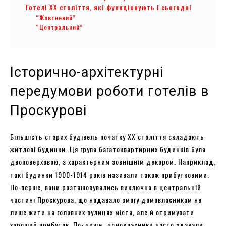
Готелі XX століття, які функціонують і сьогодні
“Жовтневий”
“Центральний”
Історично-архітектурні
передумови роботи готелів в
Проскурові
Більшість старих будівель початку XX століття складають
житлові будинки. Ця група багатоквартирних будинків була
двоповерховою, з характерним зовнішнім декором. Наприклад,
такі будинки 1900-1914 років називали також прибутковими.
По-перше, вони розташовувались виключно в центральній
частині Проскурова, що надавало змогу домовласникам не
лише жити на головних вулицях міста, але й отримувати
хороший прибуток. По-друге, домовласники часто здавали