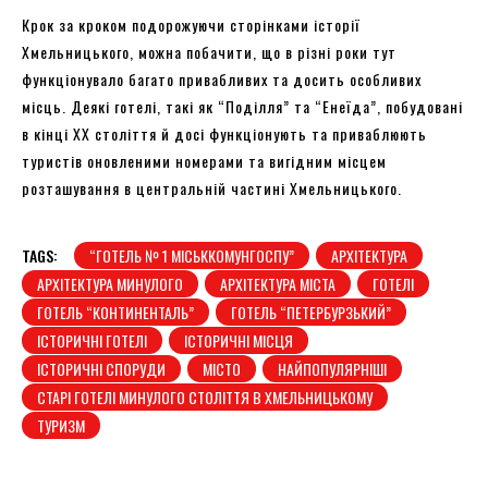
Крок за кроком подорожуючи сторінками історії
Хмельницького, можна побачити, що в різні роки тут
функціонувало багато привабливих та досить особливих
місць. Деякі готелі, такі як “Поділля” та “Енеїда”, побудовані
в кінці XX століття й досі функціонують та приваблюють
туристів оновленими номерами та вигідним місцем
розташування в центральній частині Хмельницького.
TAGS:
“ГОТЕЛЬ № 1 МІСЬККОМУНГОСПУ”
АРХІТЕКТУРА
АРХІТЕКТУРА МИНУЛОГО
АРХІТЕКТУРА МІСТА
ГОТЕЛІ
ГОТЕЛЬ “КОНТИНЕНТАЛЬ”
ГОТЕЛЬ “ПЕТЕРБУРЗЬКИЙ”
ІСТОРИЧНІ ГОТЕЛІ
ІСТОРИЧНІ МІСЦЯ
ІСТОРИЧНІ СПОРУДИ
МІСТО
НАЙПОПУЛЯРНІШІ
СТАРІ ГОТЕЛІ МИНУЛОГО СТОЛІТТЯ В ХМЕЛЬНИЦЬКОМУ
ТУРИЗМ