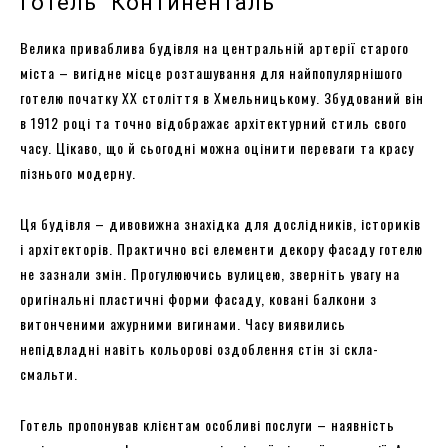
Готель “Континенталь”
Велика приваблива будівля на центральній артерії старого
міста – вигідне місце розташування для найпопулярнішого
готелю початку XX століття в Хмельницькому. Збудований він
в 1912 році та точно відображає архітектурний стиль свого
часу. Цікаво, що й сьогодні можна оцінити переваги та красу
пізнього модерну.
Ця будівля – дивовижна знахідка для дослідників, істориків
і архітекторів. Практично всі елементи декору фасаду готелю
не зазнали змін. Прогулюючись вулицею, зверніть увагу на
оригінальні пластичні форми фасаду, ковані балкони з
витонченими ажурними вигинами. Часу виявились
непідвладні навіть кольорові оздоблення стін зі скла-
смальти.
Готель пропонував клієнтам особливі послуги – наявність