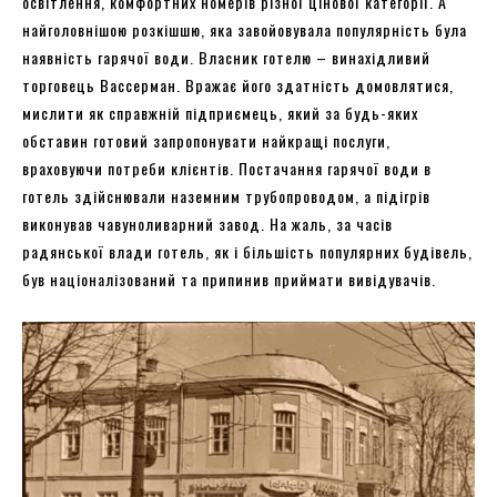
освітлення, комфортних номерів різної цінової категорії. А
найголовнішою розкішшю, яка завойовувала популярність була
наявність гарячої води. Власник готелю – винахідливий
торговець Вассерман. Вражає його здатність домовлятися,
мислити як справжній підприємець, який за будь-яких
обставин готовий запропонувати найкращі послуги,
враховуючи потреби клієнтів. Постачання гарячої води в
готель здійснювали наземним трубопроводом, а підігрів
виконував чавуноливарний завод. На жаль, за часів
радянської влади готель, як і більшість популярних будівель,
був націоналізований та припинив приймати вивідувачів.