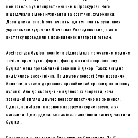
цей готель був найпрестижнішим в Проскурові. Його
відвідували відомі музиканти та освітяни, художники.
Дослідники історії зазначають, що тут навіть зупинявся
український художник В’ячеслав Розвадовський, а його
виставку проводили в приміщеннях навпроти готелю.
Архітектура будівлі повністю відповідала тогочасним модним
течіям: прямокутна форма, фасад в стилі неоренесансу.
Будівля мала привабливий зовнішній декор. Також вигідно
виділялись високі вікна. На другому поверсі були невеличкі
балкони, з яких відкривався привабливий краєвид на головну
вулицю. Але до сьогодні не вдалося їх зберегти, хоча
зовнішній вигляд другого поверху практично не змінився.
Однак, приміщення першого поверху використовували як
магазини. Це кардинально змінило зовнішній вигляд частини
будівлі.
Власницею цього готелю була купчиха Сколецька. За її