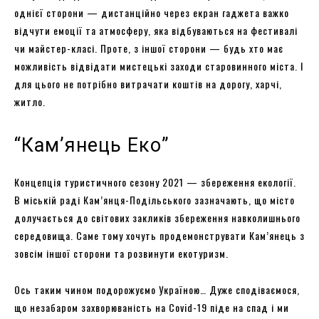
однієї сторони — дистанційно через екран гаджета важко
відчути емоції та атмосферу, яка відбуваються на фестивалі
чи майстер-класі. Проте, з іншої сторони — будь хто має
можливість відвідати мистецькі заходи старовинного міста. І
для цього не потрібно витрачати коштів на дорогу, харчі,
житло.
“Кам’янець Еко”
Концепція туристичного сезону 2021 — збереження екології.
В міській раді Кам’янця-Подільського зазначають, що місто
долучається до світових закликів збереження навколишнього
середовища. Саме тому хочуть продемонструвати Кам’янець з
зовсім іншої сторони та розвинути екотуризм.
Ось таким чином подорожуємо Україною… Дуже сподіваємося,
що незабаром захворюваність на Covid-19 піде на спад і ми