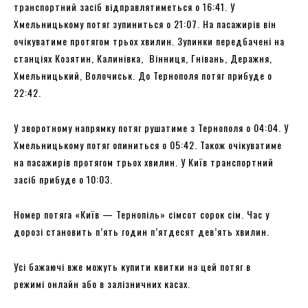
транспортний засіб відправлятиметься о 16:41. У
Хмельницькому потяг зупиниться о 21:07. На пасажирів він
очікуватиме протягом трьох хвилин. Зупинки передбачені на
станціях Козятин, Калинівка, Вінниця, Гнівань, Деражня,
Хмельницький, Волочиськ. До Тернополя потяг прибуде о
22:42.
У зворотному напрямку потяг рушатиме з Тернополя о 04:04. У
Хмельницькому потяг опиниться о 05:42. Також очікуватиме
на пасажирів протягом трьох хвилин. У Київ транспортний
засіб прибуде о 10:03.
Номер потяга «Київ — Тернопіль» сімсот сорок сім. Час у
дорозі становить п’ять годин п’ятдесят дев’ять хвилин.
Усі бажаючі вже можуть купити квитки на цей потяг в
режимі онлайн або в залізничних касах.