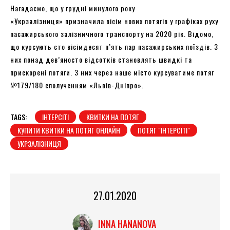
Нагадаємо, що у грудні минулого року
«Укрзалізниця» призначила вісім нових потягів у графіках руху
пасажирського залізничного транспорту на 2020 рік. Відомо,
що курсують сто вісімдесят п’ять пар пасажирських поїздів. З
них понад дев’яносто відсотків становлять швидкі та
прискорені потяги. З них через наше місто курсуватиме потяг
№179/180 сполученням «Львів-Дніпро».
TAGS:
ІНТЕРСІТІ
КВИТКИ НА ПОТЯГ
КУПИТИ КВИТКИ НА ПОТЯГ ОНЛАЙН
ПОТЯГ "ІНТЕРСІТІ"
УКРЗАЛІЗНИЦЯ
27.01.2020
INNA HANANOVA