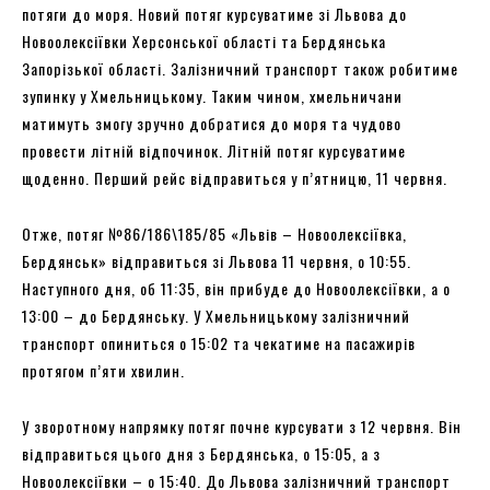
потяги до моря. Новий потяг курсуватиме зі Львова до
Новоолексіївки Херсонської області та Бердянська
Запорізької області. Залізничний транспорт також робитиме
зупинку у Хмельницькому. Таким чином, хмельничани
матимуть змогу зручно добратися до моря та чудово
провести літній відпочинок. Літній потяг курсуватиме
щоденно. Перший рейс відправиться у п’ятницю, 11 червня.
Отже, потяг №86/186\185/85 «Львів – Новоолексіївка,
Бердянськ» відправиться зі Львова 11 червня, о 10:55.
Наступного дня, об 11:35, він прибуде до Новоолексіївки, а о
13:00 – до Бердянську. У Хмельницькому залізничний
транспорт опиниться о 15:02 та чекатиме на пасажирів
протягом п’яти хвилин.
У зворотному напрямку потяг почне курсувати з 12 червня. Він
відправиться цього дня з Бердянська, о 15:05, а з
Новоолексіївки – о 15:40. До Львова залізничний транспорт