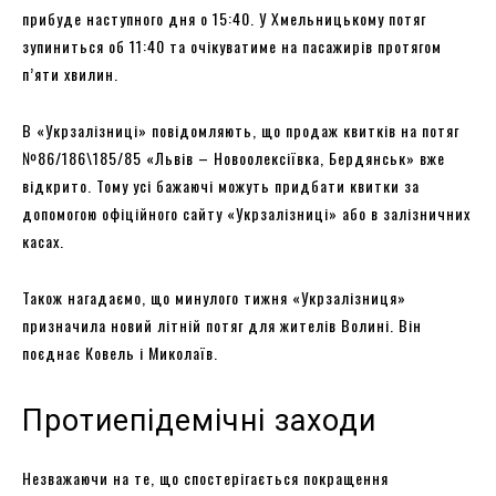
прибуде наступного дня о 15:40. У Хмельницькому потяг
зупиниться об 11:40 та очікуватиме на пасажирів протягом
п’яти хвилин.
В «Укрзалізниці» повідомляють, що продаж квитків на потяг
№86/186\185/85 «Львів – Новоолексіївка, Бердянськ» вже
відкрито. Тому усі бажаючі можуть придбати квитки за
допомогою офіційного сайту «Укрзалізниці» або в залізничних
касах.
Також нагадаємо, що минулого тижня «Укрзалізниця»
призначила новий літній потяг для жителів Волині. Він
поєднає Ковель і Миколаїв.
Протиепідемічні заходи
Незважаючи на те, що спостерігається покращення