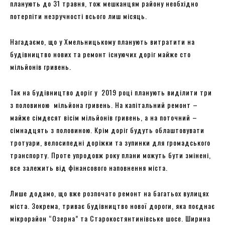
планують до 31 травня, тож мешканцям району необхідно
потерпіти незручності всього лиш місяць.
Нагадаємо, що у Хмельницькому планують витратити на
будівництво нових та ремонт існуючих доріг майже сто
мільйонів гривень.
Так на будівництво доріг у 2019 році планують виділити три
з половиною мільйона гривень. На капітальний ремонт –
майже сімдесят вісім мільйонів гривень, а на поточний –
сімнадцять з половиною. Крім доріг будуть облаштовувати
тротуари, велосипедні доріжки та зупинки для громадського
транспорту. Проте упродовж року плани можуть бути змінені,
все залежить від фінансового наповнення міста.
Лише додамо, що вже розпочато ремонт на багатьох вулицях
міста. Зокрема, триває будівництво нової дороги, яка поєднає
мікрорайон “Озерна” та Старокостянтинівське шосе. Ширина