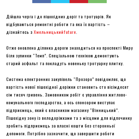
Дійшла черга і до пішохідних доріг та тротуарів. Як
відбуваються ремонтні роботи та яка їх вартість –
дізнайтесь з
Хмельницькийfuture
.
Отже оновлена ділянка дороги знаходиться на проспекті Миру
біля зупинки “Темп”. Спеціальною технікою демонтують
старий асфальт та покладуть новеньку тротуарну плитку.
Система електронних закупівель “Прозоро” повідомляє, що
вартість нової пішохідної доріжки становить сто вісімдесят
сім тисяч гривень. Замовником робіт є управління житлово-
комунального господарства, а ось спонсором виступає
підприємець, який є власником магазину “Вінницький”.
Пішохідну зону із велодоріжками та з місцями для відпочинку
зробить підприємець за власні кошти без сторонньої
допомоги. Потрібно зазначити, що завершити роботи