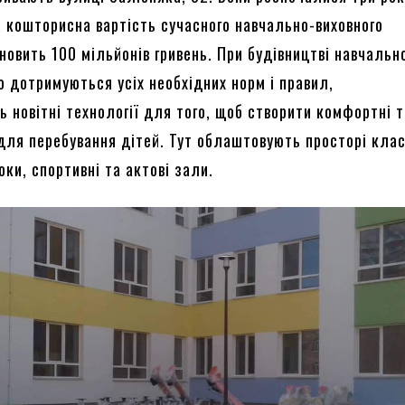
а кошторисна вартість сучасного навчально-виховного
новить 100 мільйонів гривень. При будівництві навчальн
о дотримуються усіх необхідних норм і правил,
 новітні технології для того, щоб створити комфортні 
 для перебування дітей. Тут облаштовують просторі клас
оки, спортивні та актові зали.