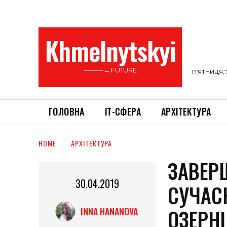
Khmelnytskyi
———→ FUTURE
П’ЯТНИЦЯ, 
ГОЛОВНА
ІТ-СФЕРА
АРХІТЕКТУРА
HOME
АРХІТЕКТУРА
ЗАВЕР
30.04.2019
СУЧАС
ОЗЕРН
INNA HANANOVA