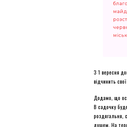
благо
майд
розс
червн
місь
З 1 вересня д
відчинить сво
Додамо, що ос
В садочку буд
роздягальня, с
душем. На тери