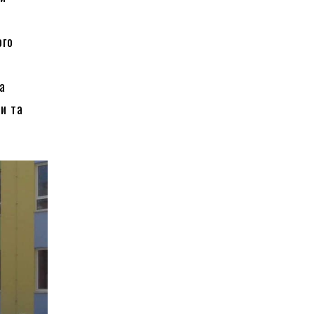
ого
та
и та