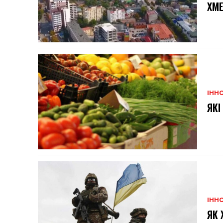
ХМ
ІННО
ЯКІ
ІННО
ЯК 