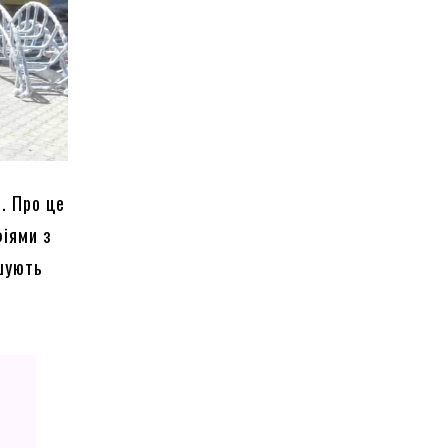
. Про це
фіями з
ршують
.