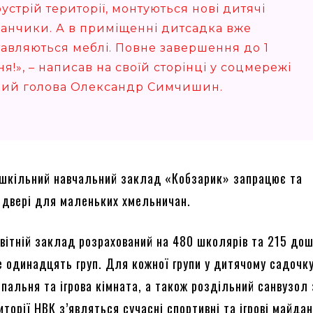
устрій території, монтуються нові дитячі
анчики. А в приміщенні дитсадка вже
тавляються меблі. Повне завершення до 1
я!», – написав на своїй сторінці у соцмережі
кий голова Олександр Симчишин.
ошкільний навчальний заклад «Кобзарик» запрацює та
ї двері для маленьких хмельничан.
вітній заклад розрахований на 480 школярів та 215 дош
е одинадцять груп. Для кожної групи у дитячому садочк
пальня та ігрова кімната, а також роздільний санвузол 
торії НВК з’являться сучасні спортивні та ігрові майда