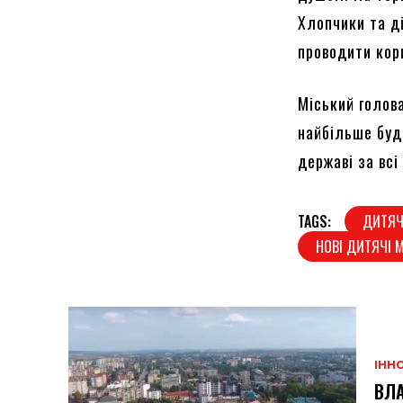
Хлопчики та ді
проводити кор
Міський голов
найбільше буді
державі за всі
TAGS:
ДИТЯЧ
НОВІ ДИТЯЧІ
ІННО
ВЛА