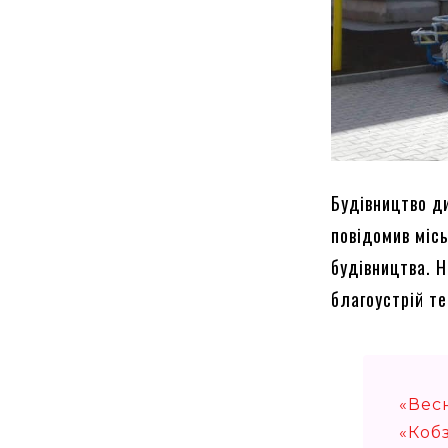
Будівництво ди
повідомив міс
будівництва. 
благоустрій т
«Вес
«Кобз