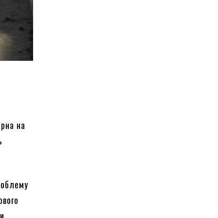
ерна на
ь
роблему
ового
ки