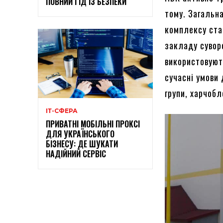
ПОВНИЙ ГІД ІЗ БЕЗПЕКИ
тому. Загальн
комплексу ста
закладу сувор
використовують
сучасні умови
групи, харчобл
ІТ-СФЕРА
ПРИВАТНІ МОБІЛЬНІ ПРОКСІ
ДЛЯ УКРАЇНСЬКОГО
БІЗНЕСУ: ДЕ ШУКАТИ
НАДІЙНИЙ СЕРВІС