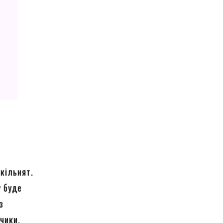
кільнят.
у буде
з
нчики.