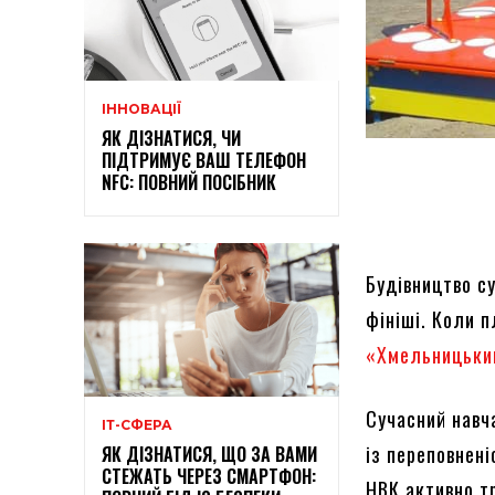
ІННОВАЦІЇ
ЯК ДІЗНАТИСЯ, ЧИ
ПІДТРИМУЄ ВАШ ТЕЛЕФОН
NFC: ПОВНИЙ ПОСІБНИК
Будівництво с
фініші. Коли п
«Хмельницьки
Сучасний навч
ІТ-СФЕРА
із переповнені
ЯК ДІЗНАТИСЯ, ЩО ЗА ВАМИ
СТЕЖАТЬ ЧЕРЕЗ СМАРТФОН:
НВК активно т