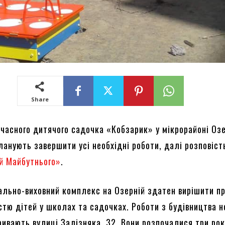
Share
учасного дитячого садочка «Кобзарик» у мікрорайоні Оз
ланують завершити усі необхідні роботи, далі розповіст
й Майбутнього»
.
ально-виховний комплекс на Озерній здатен вирішити п
стю дітей у школах та садочках. Роботи з будівництва н
ривають вулиці Залізняка, 32. Вони розпочалися три ро