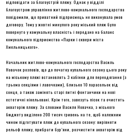
відповідати за благоустрій пляжу. Однак у відділі
благоустрою управління житлово-комунального господарства
повідомили, що приватний підприємець не виконувала умов
договору. Тому у жовтні минулого року міський пляж було
повернуто у комунальну власність і передано на баланс
комунального підприємства «Парки і сквери міста
Хмельницького».
Начальник житлово-комунального господарства Василь
Новачок розповів, що до початку купального сезону цього року
на міському пляжі встановлять 3 кабінки для переодягання (з
трьома секціями і лавочками), близько 10 парасольок від
сонця, а також замінять старі питні фонтанчики на нові
естетичні нікельовані. Крім того, завезуть пісок та очистять
акваторію пляжу. За словами Василя Новачка, з міського
бюджету виділено 200 тисяч гривень на те, щоб належним
чином підготувати пляж до купального сезону: вирівняти
рельєф пляжу, прибрати бур’яни, розчистити акваторію від