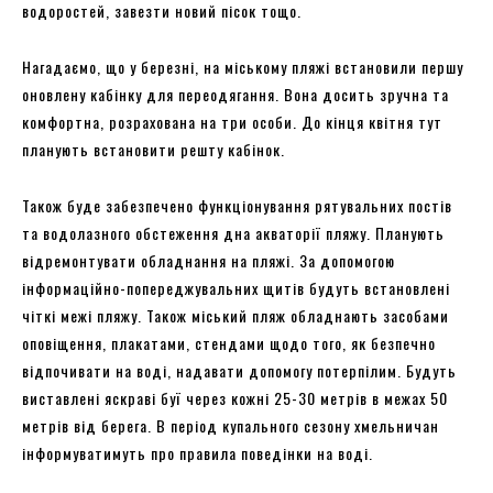
водоростей, завезти новий пісок тощо.
Нагадаємо, що у березні, на міському пляжі встановили першу
оновлену кабінку для переодягання. Вона досить зручна та
комфортна, розрахована на три особи. До кінця квітня тут
планують встановити решту кабінок.
Також буде забезпечено функціонування рятувальних постів
та водолазного обстеження дна акваторії пляжу. Планують
відремонтувати обладнання на пляжі. За допомогою
інформаційно-попереджувальних щитів будуть встановлені
чіткі межі пляжу. Також міський пляж обладнають засобами
оповіщення, плакатами, стендами щодо того, як безпечно
відпочивати на воді, надавати допомогу потерпілим. Будуть
виставлені яскраві буї через кожні 25-30 метрів в межах 50
метрів від берега. В період купального сезону хмельничан
інформуватимуть про правила поведінки на воді.