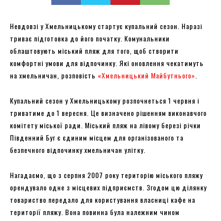
Невдовзі у Хмельницькому стартує купальний сезон. Наразі
триває підготовка до його початку. Комунальники
облаштовують міський пляж для того, щоб створити
комфортні умови для відпочинку. Які оновлення чекатимуть
на хмельничан, розповість
«Хмельницький Майбутнього»
.
Купальний сезон у Хмельницькому розпочнеться 1 червня і
триватиме до 1 вересня. Це визначено рішенням виконавчого
комітету міської ради. Міський пляж на лівому березі річки
Південний Буг є єдиним місцем для організованого та
безпечного відпочинку хмельничан улітку.
Нагадаємо, що з серпня 2007 року територію міського пляжу
орендувало одне з місцевих підприємств. Згодом цю ділянку
товариство передало для користування власниці кафе на
території пляжу. Вона повинна була належним чином