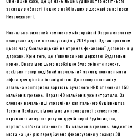
Симчишин каже, що це найбільше будівництво освітнього
закладу в області і одне з найбільших в державі за всі роки
Незалежності.
Навчально-виховний комплекс у мікрорайоні Озерна спочатку
планували здати в експлуатацію у 2019 році. Однак протягом
цього часу Хмельницький не отримав фінансової допомоги від
держави. Крім того, ще з’явилися нові державні будівельні
норми. Внаслідок цього необхідно було змінити проєкт,
оскільки тепер подібний навчальний заклад повинен мати
ліфти для дітей з інвалідністю. До експертного звіту
загальна кошторисна вартість сучасного НВК становила 150
мільйонів гривень. Наразі 40 мільйонів уже витратили. За
словами начальниці управління капітального будівництва
Тетяни Поліщук, відповідно до проведеної експертизи,
отриманої минулого року по другій черзі будівництва,
вартість об’єкта становить 107 мільйонів гривень. Бюджетом
міста на цей рік передбачено фінансування у розмірі 30