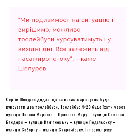
“Ми подивимося на ситуацію і
вирішимо, можливо
тролейбуси курсуватимуть і у
вихідні дні. Все залежить від
пасажиропотоку”, – каже
Шепурев.
Сергій Шепурев додає, що за новим маршрутом буде
курсувати два тролейбуси. Тролейбус №20 буде їхати через
вулицю Панаса Мирного – Проспект Миру – вулицю Степана
Бандери – вулицю Кам’янецьку – вулицю Подільську –
вулицю Соборну – вулицю Староміську. Інтервал руху