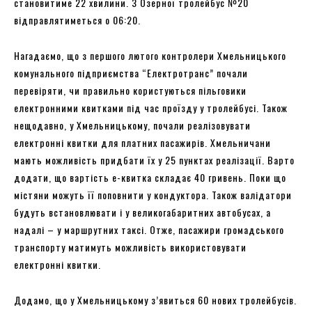
становитиме 22 хвилини. З Озерної тролейбус №20
відправлятиметься о 06:20.
Нагадаємо, що з першого лютого контролери Хмельницького
комунального підприємства “Електротранс” почали
перевіряти, чи правильно користуються пільговики
електронними квитками під час проїзду у тролейбусі. Також
нещодавно, у Хмельницькому, почали реалізовувати
електронні квитки для платних пасажирів. Хмельничани
мають можливість придбати їх у 25 пунктах реалізації. Варто
додати, що вартість е-квитка складає 40 гривень. Поки що
містяни можуть її поповнити у кондуктора. Також валідатори
будуть встановлювати і у великогабаритних автобусах, а
надалі – у маршрутних таксі. Отже, пасажири громадського
транспорту матимуть можливість використовувати
електронні квитки.
Додамо, що у Хмельницькому з’явиться 60 нових тролейбусів.