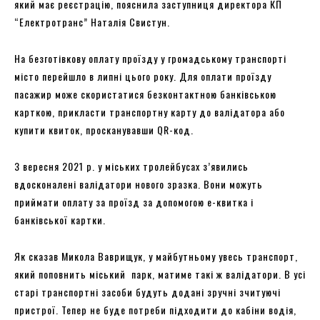
який має реєстрацію, пояснила заступниця директора КП
“Електротранс” Наталія Свистун.
На безготівкову оплату проїзду у громадському транспорті
місто перейшло в липні цього року. Для оплати проїзду
пасажир може скористатися безконтактною банківською
карткою, прикласти транспортну карту до валідатора або
купити квиток, просканувавши QR-код.
З вересня 2021 р. у міських тролейбусах з’явились
вдосконалені валідатори нового зразка. Вони можуть
приймати оплату за проїзд за допомогою е-квитка і
банківської картки.
Як сказав Микола Ваврищук, у майбутньому увесь транспорт,
який поповнить міський парк, матиме такі ж валідатори. В усі
старі транспортні засоби будуть додані зручні зчитуючі
пристрої. Тепер не буде потреби підходити до кабіни водія,