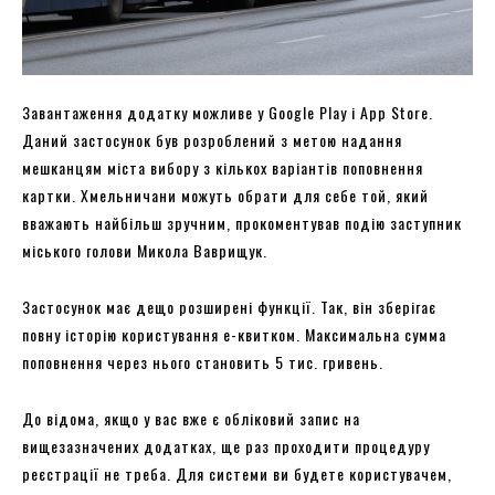
Завантаження додатку можливе у Google Play і App Store.
Даний застосунок був розроблений з метою надання
мешканцям міста вибору з кількох варіантів поповнення
картки. Хмельничани можуть обрати для себе той, який
вважають найбільш зручним, прокоментував подію заступник
міського голови Микола Ваврищук.
Застосунок має дещо розширені функції. Так, він зберігає
повну історію користування е-квитком. Максимальна сумма
поповнення через нього становить 5 тис. гривень.
До відома, якщо у вас вже є обліковий запис на
вищезазначених додатках, ще раз проходити процедуру
реєстрації не треба. Для системи ви будете користувачем,