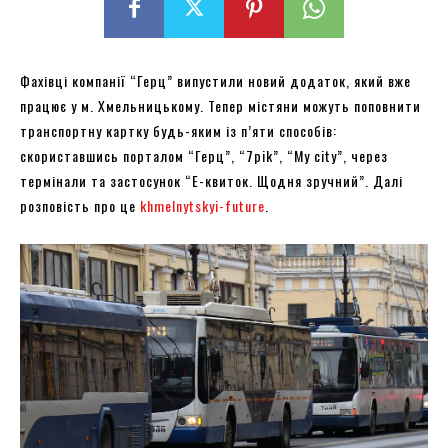
Фахівці компанії “Герц” випустили новий додаток, який вже
працює у м. Хмельницькому. Тепер містяни можуть поповнити
транспортну картку будь-яким із п’яти способів:
скориставшись порталом “Герц”, “7pik”, “My city”, через
термінали та застосунок “Е-квиток. Щодня зручний”. Далі
розповість про це
khmelnytskyi-future
.