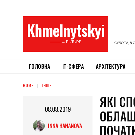
Khmelnytskyi
———→ FUTURE
СУБОТА, 8 С
ГОЛОВНА
ІТ-СФЕРА
АРХІТЕКТУРА
HOME
ІНШЕ
ЯКІ С
08.08.2019
ОБЛАШ
ПОЧАТ
INNA HANANOVA