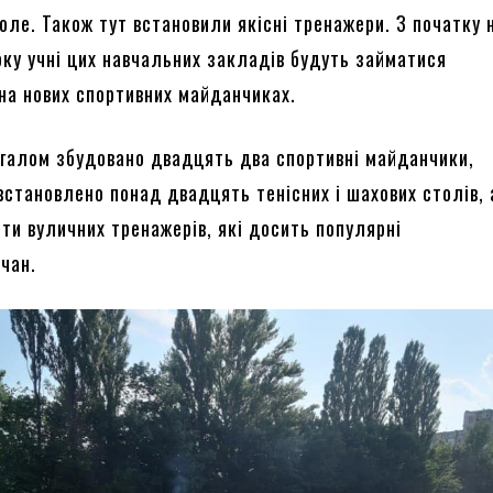
оле. Також тут встановили якісні тренажери. З початку 
оку учні цих навчальних закладів будуть займатися
на нових спортивних майданчиках.
галом збудовано двадцять два спортивні майданчики,
встановлено понад двадцять тенісних і шахових столів,
ти вуличних тренажерів, які досить популярні
чан.