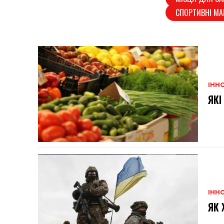
СПОРТИВНІ М
ІННО
ЯКІ
ІННО
ЯК 