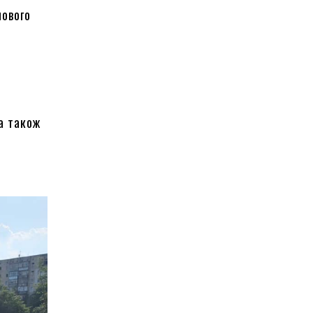
нового
 а також