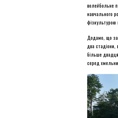
волейбольне п
навчального р
фізкультурою 
Додамо, що за
два стадіони, 
більше двадця
серед хмельни