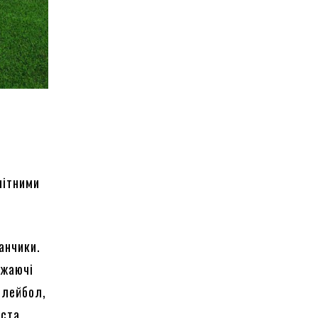
нітними
анчики.
ажаючі
олейбол,
іста