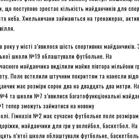
м, що поступово зростає кількість майданчиків для спо
сто неба. Хмельничани займаються на тренажерах, акти
вілля.
о року у місті з’явилося шість спортивних майданчиків.
цької школи №19 облаштували футбольне. На
учасного майданчика виділили майже півтора мільйони г
ету. Поле встелили штучним покриттям та нанесли відп
данчик має розміри сорок два на двадцять два метри. Н
 №4 та школи №7 з’явилися багатофункціональні майда
 №1 тепер зможуть займатися на новому
олі. Гімназія №2 має сучасне футбольне поле розмірам
 доріжки, майданчики для гри у волейбол, баскетбол. На
дцять п’ятої школи облаштували футбольне, баскетболь