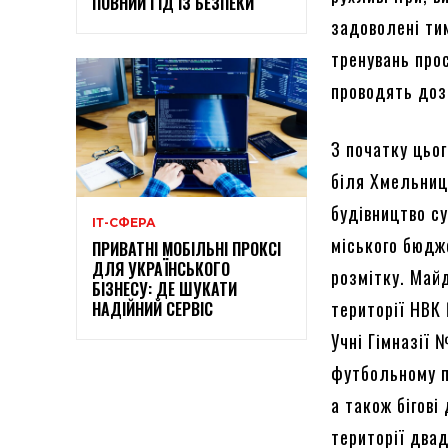
ПОВНИЙ ГІД ІЗ БЕЗПЕКИ
задоволені ти
тренувань про
проводять доз
З початку цьог
біля Хмельни
будівництво с
ІТ-СФЕРА
міського бюдж
ПРИВАТНІ МОБІЛЬНІ ПРОКСІ
ДЛЯ УКРАЇНСЬКОГО
розмітку. Май
БІЗНЕСУ: ДЕ ШУКАТИ
території НВК
НАДІЙНИЙ СЕРВІС
Учні Гімназії
футбольному п
а також бігові
території два