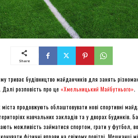
Share
му триває будівництво майданчиків для занять різнома
. Далі розповість про це
«Хмельницький Майбутнього»
.
х міста продовжують облаштовувати нові спортивні майд
територіях навчальних закладів та у дворах будинків. Б
ають можливість займатися спортом, грати у футбол, в
виконувати фізичні вправи на свіжому повітрі. Мешканці м