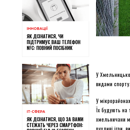
ІННОВАЦІЇ
ЯК ДІЗНАТИСЯ, ЧИ
ПІДТРИМУЄ ВАШ ТЕЛЕФОН
NFC: ПОВНИЙ ПОСІБНИК
У Хмельницько
видами спорту
У мікрорайона
Їх будують на 
ІТ-СФЕРА
хмельничани м
ЯК ДІЗНАТИСЯ, ЩО ЗА ВАМИ
СТЕЖАТЬ ЧЕРЕЗ СМАРТФОН:
рухливі ігри, 