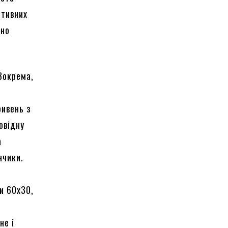
ртивних
вно
 Зокрема,
ривень з
овідну
а
нчики.
и 60х30,
не і