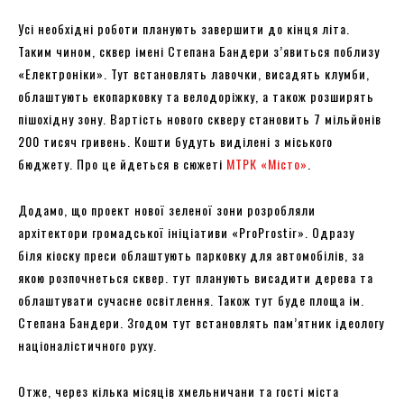
Усі необхідні роботи планують завершити до кінця літа.
Таким чином, сквер імені Степана Бандери з’явиться поблизу
«Електроніки». Тут встановлять лавочки, висадять клумби,
облаштують екопарковку та велодоріжку, а також розширять
пішохідну зону. Вартість нового скверу становить 7 мільйонів
200 тисяч гривень. Кошти будуть виділені з міського
бюджету. Про це йдеться в сюжеті
МТРК «Місто»
.
Додамо, що проект нової зеленої зони розробляли
архітектори громадської ініціативи «ProProstir». Одразу
біля кіоску преси облаштують парковку для автомобілів, за
якою розпочнеться сквер. тут планують висадити дерева та
облаштувати сучасне освітлення. Також тут буде площа ім.
Степана Бандери. Згодом тут встановлять пам’ятник ідеологу
націоналістичного руху.
Отже, через кілька місяців хмельничани та гості міста