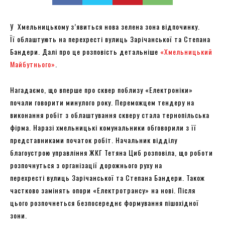
У Хмельницькому з’явиться нова зелена зона відпочинку.
Її облаштують на перехресті вулиць Зарічанської та Степана
Бандери. Далі про це розповість детальніше
«Хмельницький
Майбутнього»
.
Нагадаємо, що вперше про сквер поблизу «Електроніки»
почали говорити минулого року. Переможцем тендеру на
виконання робіт з облаштування скверу стала тернопільська
фірма. Наразі хмельницькі комунальники обговорили з її
представниками початок робіт. Начальник відділу
благоустрою управління ЖКГ Тетяна Циб розповіла, що роботи
розпочнуться з організації дорожнього руху на
перехресті вулиць Зарічанської та Степана Бандери. Також
частково замінять опори «Електротрансу» на нові. Після
цього розпочнеться безпосереднє формування пішохідної
зони.