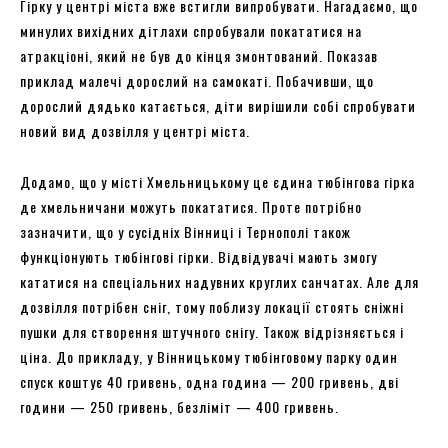
Гірку у центрі міста вже встигли випробувати. Нагадаємо, що
минулих вихідних дітлахи спробували покататися на
атракціоні, який не був до кінця змонтований. Показав
приклад малечі дорослий на самокаті. Побачивши, що
дорослий дядько катається, діти вирішили собі спробувати
новий вид дозвілля у центрі міста.
Додамо, що у місті Хмельницькому це єдина тюбінгова гірка
де хмельничани можуть покататися. Проте потрібно
зазначити, що у сусідніх Вінниці і Тернополі також
функціонують тюбінгові гірки. Відвідувачі мають змогу
кататися на спеціальних надувних круглих санчатах. Але для
дозвілля потрібен сніг, тому поблизу локації стоять сніжні
пушки для створення штучного снігу. Також відрізняється і
ціна. До прикладу, у Вінницькому тюбінговому парку один
спуск коштує 40 гривень, одна година — 200 гривень, дві
години — 250 гривень, безліміт — 400 гривень.