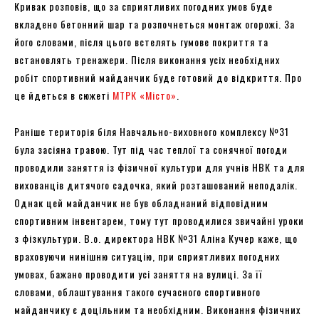
Кривак розповів, що за сприятливих погодних умов буде
вкладено бетонний шар та розпочнеться монтаж огорожі. За
його словами, після цього встелять гумове покриття та
встановлять тренажери. Після виконання усіх необхідних
робіт спортивний майданчик буде готовий до відкриття. Про
це йдеться в сюжеті
МТРК «Місто»
.
Раніше територія біля Навчально-виховного комплексу №31
була засіяна травою. Тут під час теплої та сонячної погоди
проводили заняття із фізичної культури для учнів НВК та для
вихованців дитячого садочка, який розташований неподалік.
Однак цей майданчик не був обладнаний відповідним
спортивним інвентарем, тому тут проводилися звичайні уроки
з фізкультури. В.о. директора НВК №31 Аліна Кучер каже, що
враховуючи нинішню ситуацію, при сприятливих погодних
умовах, бажано проводити усі заняття на вулиці. За її
словами, облаштування такого сучасного спортивного
майданчику є доцільним та необхідним. Виконання фізичних