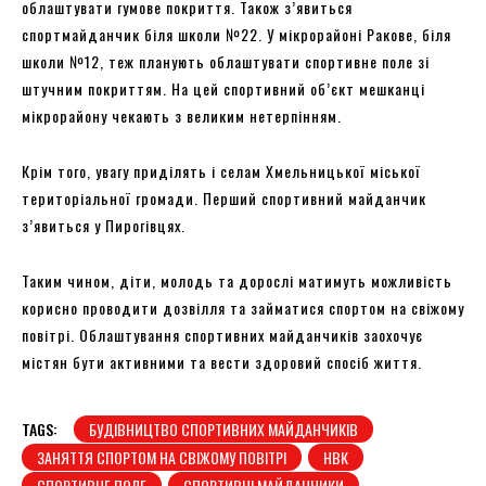
облаштувати гумове покриття. Також з’явиться
спортмайданчик біля школи №22. У мікрорайоні Ракове, біля
школи №12, теж планують облаштувати спортивне поле зі
штучним покриттям. На цей спортивний об’єкт мешканці
мікрорайону чекають з великим нетерпінням.
Крім того, увагу приділять і селам Хмельницької міської
територіальної громади. Перший спортивний майданчик
з’явиться у Пирогівцях.
Таким чином, діти, молодь та дорослі матимуть можливість
корисно проводити дозвілля та займатися спортом на свіжому
повітрі. Облаштування спортивних майданчиків заохочує
містян бути активними та вести здоровий спосіб життя.
TAGS:
БУДІВНИЦТВО СПОРТИВНИХ МАЙДАНЧИКІВ
ЗАНЯТТЯ СПОРТОМ НА СВІЖОМУ ПОВІТРІ
НВК
СПОРТИВНЕ ПОЛЕ
СПОРТИВНІ МАЙДАНЧИКИ