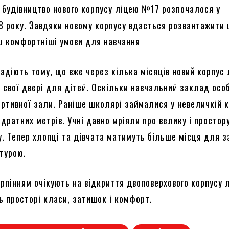
 будівництво нового корпусу ліцею №17 розпочалося у
8 року. Завдяки новому корпусу вдасться розвантажити 
ш комфортніші умови для навчання
адіють тому, що вже через кілька місяців новий корпус
 свої двері для дітей. Оскільки навчальний заклад осо
ортивної зали. Раніше школярі займалися у невеличкій к
дратних метрів. Учні давно мріяли про велику і простор
у. Тепер хлопці та дівчата матимуть більше місця для з
турою.
ерпінням очікують на відкриття двоповерхового корпусу 
ь просторі класи, затишок і комфорт.