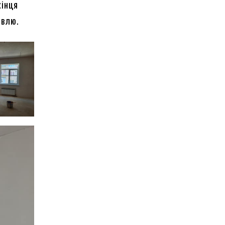
кінця
івлю.