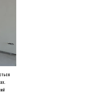
ується
ах.
ний