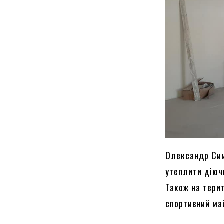
Олександр Сим
утеплити діюч
Також на тери
спортивний ма