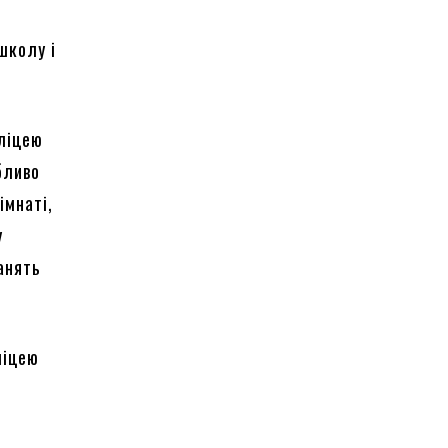
школу і
 ліцею
бливо
імнаті,
у
анять
ліцею