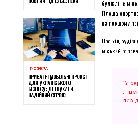
ПОВНИЙ ГІД ІЗ БЕЗПЕКИ
будівлі, сім н
Площа спортив
на першому по
Про хід будів
міський голов
ІТ-СФЕРА
ПРИВАТНІ МОБІЛЬНІ ПРОКСІ
ДЛЯ УКРАЇНСЬКОГО
“У с
БІЗНЕСУ: ДЕ ШУКАТИ
Ліцею
НАДІЙНИЙ СЕРВІС
пові