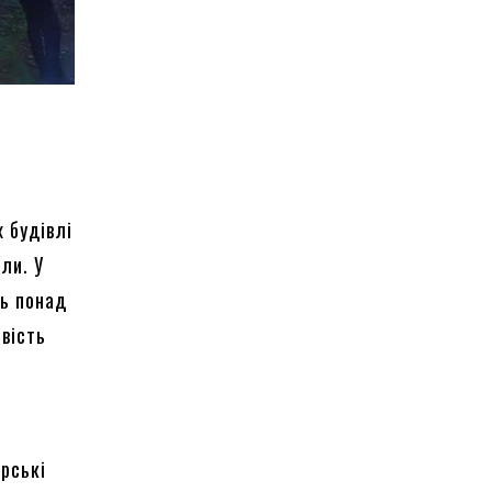
 будівлі
ли. У
ть понад
овість
арські