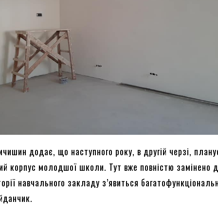
чишин додає, що наступного року, в другій черзі, план
ий корпус молодшої школи. Тут вже повністю замінено д
торії навчального закладу з’явиться багатофункціональ
йданчик.