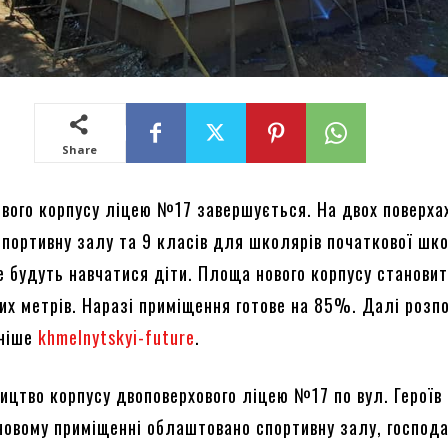
Share
ового корпусу ліцею №17 завершується. На двох поверхах
портивну залу та 9 класів для школярів початкової шко
же будуть навчатися діти. Площа нового корпусу станови
их метрів. Наразі приміщення готове на 85%. Далі розп
ьніше
khmelnytskyi-future
.
ництво корпусу двоповерхового ліцею №17 по вул. Героїв
 новому приміщенні облаштовано спортивну залу, господ