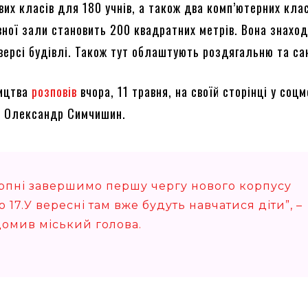
ових класів для 180 учнів, а також два комп’ютерних кла
ної зали становить 200 квадратних метрів. Вона знахо
версі будівлі. Також тут облаштують роздягальню та са
ництва
розповів
вчора, 11 травня, на своїй сторінці у соц
а Олександр Симчишин.
ерпні завершимо першу чергу нового корпусу
 17.У вересні там вже будуть навчатися діти”, –
домив міський голова.