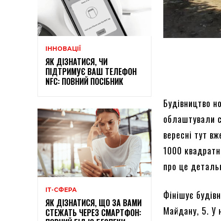
ІННОВАЦІЇ
ЯК ДІЗНАТИСЯ, ЧИ
ПІДТРИМУЄ ВАШ ТЕЛЕФОН
NFC: ПОВНИЙ ПОСІБНИК
Будівництво н
облаштували с
вересні тут в
1000 квадратн
про це детал
ІТ-СФЕРА
Фінішує будів
ЯК ДІЗНАТИСЯ, ЩО ЗА ВАМИ
Майдану, 5. У
СТЕЖАТЬ ЧЕРЕЗ СМАРТФОН: