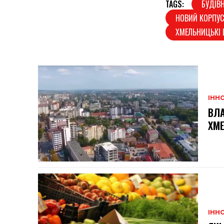
TAGS:
БУДІВ
НОВИЙ КОРПУС
ХМЕЛЬНИЦЬКІ
ІННО
ВЛА
ХМ
ІННО