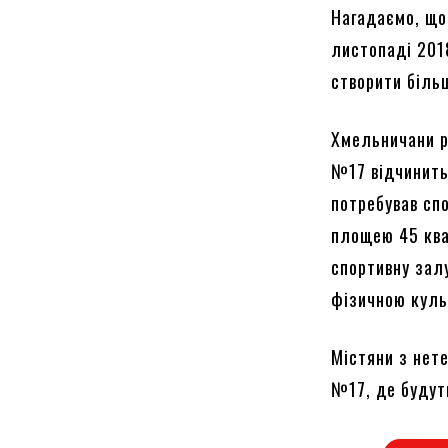
Нагадаємо, що
листопаді 201
створити біль
Хмельничани р
№17 відчинить
потребував сп
площею 45 ква
спортивну зал
фізичною куль
Містяни з нет
№17, де будут