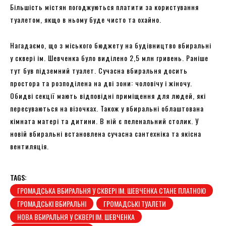
Більшість містян погоджуються платити за користування
туалетом, якщо в ньому буде чисто та охайно.
Нагадаємо, що з міського бюджету на будівництво вбиральні
у сквері ім. Шевченка було виділено 2,5 млн гривень. Раніше
тут був підземний туалет. Сучасна вбиральня досить
простора та розподілена на дві зони: чоловічу і жіночу.
Обидві секції мають відповідні приміщення для людей, які
пересуваються на візочках. Також у вбиральні облаштована
кімната матері та дитини. В ній є пеленальний столик. У
новій вбиральні встановлена сучасна сантехніка та якісна
вентиляція.
TAGS:
ГРОМАДСЬКА ВБИРАЛЬНЯ У СКВЕРІ ІМ. ШЕВЧЕНКА СТАНЕ ПЛАТНОЮ
ГРОМАДСЬКІ ВБИРАЛЬНІ
ГРОМАДСЬКІ ТУАЛЕТИ
НОВА ВБИРАЛЬНЯ У СКВЕРІ ІМ. ШЕВЧЕНКА