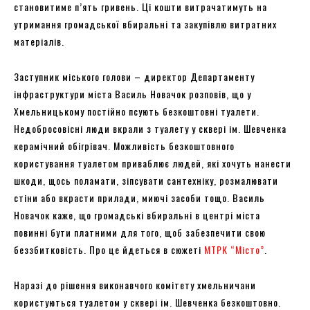
становитиме п’ять гривень. Ці кошти витрачатимуть на
утримання громадської вбиральні та закупівлю витратних
матеріалів.
Заступник міського голови – директор Департаменту
інфраструктури міста Василь Новачок розповів, що у
Хмельницькому постійно псують безкоштовні туалети.
Недобросовісні люди вкрали з туалету у сквері ім. Шевченка
керамічний обігрівач. Можливість безкоштовного
користування туалетом приваблює людей, які хочуть нанести
шкоди, щось поламати, зіпсувати сантехніку, розмалювати
стіни або вкрасти прилади, миючі засоби тощо. Василь
Новачок каже, що громадські вбиральні в центрі міста
повинні бути платними для того, щоб забезпечити свою
беззбитковість. Про це йдеться в сюжеті
МТРК “Місто”
.
Наразі до рішення виконавчого комітету хмельничани
користуються туалетом у сквері ім. Шевченка безкоштовно.