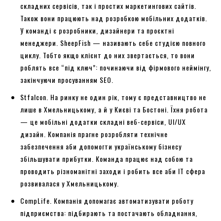
складних сервісів, так і простих маркетингових сайтів.
Також вони працюють над розробкою мобільних додатків.
У команді є розробники, дизайнери та проєктні
менеджери. SheepFish — називають себе студією повного
циклу. Тобто якщо клієнт до них звертається, то вони
роблять все “під ключ”: починаючи від фірмового неймінгу,
закінчуючи просуванням SEO.
Stfalcon. На ринку не один рік, тому є представництво не
лише в Хмельницькому, а й у Києві та Бостоні. Їхня робота
— це мобільні додатки складні веб-сервіси, UI/UX
дизайн. Компанія прагне розробляти технічне
забезпечення аби допомогти українському бізнесу
збільшувати прибутки. Команда працює над собою та
проводить різноманітні заходи і робить все аби ІТ сфера
розвивалася у Хмельницькому.
CompLife. Компанія допомагає автоматизувати роботу
підприємства: підбирають та постачають обладнання,