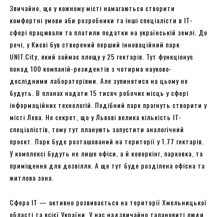
Звичайно, що у кожному місті намагаються створити
комфортні умови аби розробники та інші спеціалісти в ІТ-
сфері працювали та платили податки на українській землі. До
речі, у Києві був створений перший інноваційний парк
UNIT.City, який займає площу у 25 гектарів. Тут функціонує
понад 100 компаній-резидентів з чотирма науково-
дослідними лабораторіями. Але зупинятися на цьому не
будуть. В планах надати 15 тисяч робочих місць у сфері
інформаційних технологій. Подібний парк прагнуть створити у
місті Лева. Не секрет, що у Львові велика кількість ІТ-
спеціалістів, тому тут планують запустити аналогічний
проєкт. Парк буде розташований на території у 1.77 гектарів.
У комплексі будуть не лише офіси, а й коворкінг, парковка, та
приміщення для дозвілля. А ще тут буде розділена офісна та
житлова зона.
Сфера ІТ — активно розвивається на території Хмельницької
області та всієї України. У нас надзвичайно талановиті люди,