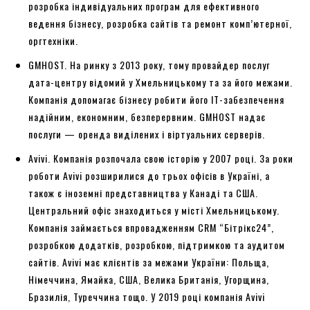
розробка індивідуальних програм для ефективного
ведення бізнесу, розробка сайтів та ремонт комп’ютерної,
оргтехніки.
GMHOST. На ринку з 2013 року, тому провайдер послуг
дата-центру відомий у Хмельницькому та за його межами.
Компанія допомагає бізнесу робити його ІТ-забезпечення
надійним, економним, безперервним. GMHOST надає
послуги — оренда виділених і віртуальних серверів.
Avivi. Компанія розпочала свою історію у 2007 році. За роки
роботи Avivi розширилися до трьох офісів в Україні, а
також є іноземні представництва у Канаді та США.
Центральний офіс знаходиться у місті Хмельницькому.
Компанія займається впровадженням CRM “Бітрікс24”,
розробкою додатків, розробкою, підтримкою та аудитом
сайтів. Avivi має клієнтів за межами України: Польща,
Німеччина, Ямайка, США, Велика Британія, Угорщина,
Бразилія, Туреччина тощо. У 2019 році компанія Avivi