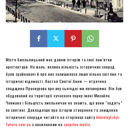
Місто Хмельницький має давню історію та свої пам’ятки
архітектури. На жаль, велика кількість історичних споруд
були зруйновані й про них залишилося лише кілька світлин та
історичні відомості. Костел Святої Анни — втрачена
спадщина Проскурова про яку сьогодні ми поговоримо. Він був
збудований на території сучасного парку імені Михайла
Чекмана і більшість хмельничан не знають, що вони “ходять”
по святині. Докладніше про історію створення та знищення
історичної споруди читайте на сторінках сайту
khmelnytskyi-
future.com.ua
з посиланням на
suspilne.media
.