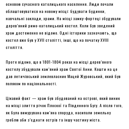
основою сучасного католицького населення. Люди почали
облаштовуватися на новому місці: будувати будинки,
навчальні заклади, храми. На місці замку-фортеці збудували
дерев’яний римо-католицький костел. Коли був зведений
храм достеменно не відомо. Одні історики зазначають, що
костел вже був у XVII столітті, інші, що на початку XVIII
століття.
Проте відомо, що в 1801-1804 роках на місці дерев’яного
костелу збудували кам’яний храм Святої Анни. Кошти на це
дав летичівський землевласник Мацей Журовський, який був
поляком по національності.
Цікавий факт — храм був збудований на острові, який виник
на місці злиття річок Плоскої та Південного Бугу. А після того,
як була вимурувана кам’яна споруда, насипали земельну
греблю аби з’єднати острів та іншу частину міста.