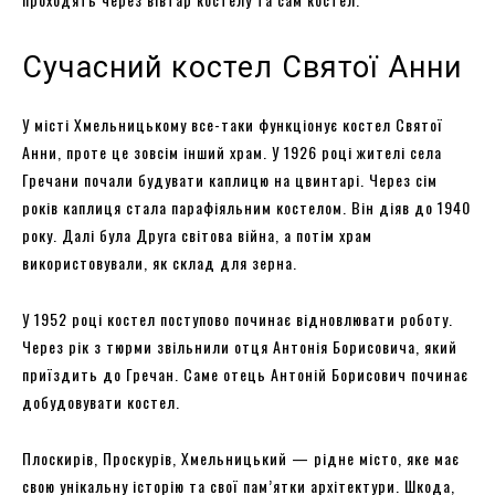
Сучасний костел Святої Анни
У місті Хмельницькому все-таки функціонує костел Святої
Анни, проте це зовсім інший храм. У 1926 році жителі села
Гречани почали будувати каплицю на цвинтарі. Через сім
років каплиця стала парафіяльним костелом. Він діяв до 1940
року. Далі була Друга світова війна, а потім храм
використовували, як склад для зерна.
У 1952 році костел поступово починає відновлювати роботу.
Через рік з тюрми звільнили отця Антонія Борисовича, який
приїздить до Гречан. Саме отець Антоній Борисович починає
добудовувати костел.
Плоскирів, Проскурів, Хмельницький — рідне місто, яке має
свою унікальну історію та свої пам’ятки архітектури. Шкода,