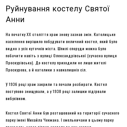
Руйнування костелу Святої
Анни
На початку ХХ століття храм знову зазнав змін. Католицьке
населення вирішило побудувати величний костел, який було
видно з усіх куточків міста. Шпилі споруди можна було
побачити навіть з вулиці Олександрівської (сучасна вулиця
Проскурівська). До костелу приходили не лише жителі
Проскурова, а й католики з навколишніх сіл.
У 1936 році храм закрили та почали розбирати. Костел
поступово знищували, а у 1938 році залишки підірвали
вибухівкою.
Костел Святої Анни був розташований на території сучасного
парку імені Михайла Чекмана. І хмельничани в цьому парку
проходять через вівтар костелу та сам костел.