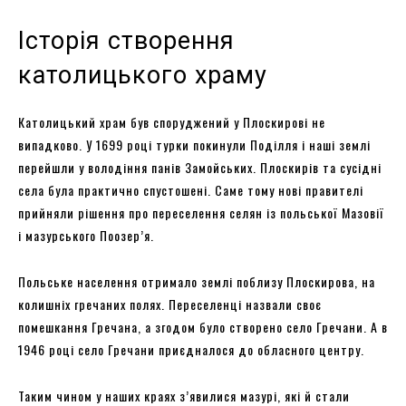
Історія створення
католицького храму
Католицький храм був споруджений у Плоскирові не
випадково. У 1699 році турки покинули Поділля і наші землі
перейшли у володіння панів Замойських. Плоскирів та сусідні
села була практично спустошені. Саме тому нові правителі
прийняли рішення про переселення селян із польської Мазовії
і мазурського Поозер’я.
Польське населення отримало землі поблизу Плоскирова, на
колишніх гречаних полях. Переселенці назвали своє
помешкання Гречана, а згодом було створено село Гречани. А в
1946 році село Гречани приєдналося до обласного центру.
Таким чином у наших краях з’явилися мазурі, які й стали