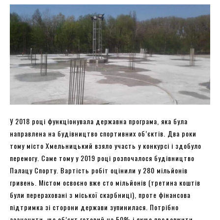
У 2018 році функціонувала державна програма, яка була
направлена на будівництво спортивних об’єктів. Два роки
тому місто Хмельницький взяло участь у конкурсі і здобуло
перемогу. Саме тому у 2019 році розпочалося будівництво
Палацу Спорту. Вартість робіт оцінили у 280 мільйонів
гривень. Містом освоєно вже сто мільйонів (третина коштів
були перераховані з міської скарбниці), проте фінансова
підтримка зі сторони держави зупинилася. Потрібно
зазначити, що об’єкт готовий на 50% і якщо продовжити