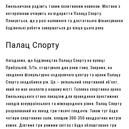
Хмельничани радіють таким позитивним новинам. Містяни з
нетерпінням очікують на відкриття Палацу Спорту.
Планується, що у разі належного та достатнього фінансування
будівельні роботи завершаться до кінця цього року.
Палац Спорту
Нагадаємо, що будівництво Палацу Спорту на вулиці
Прибузькій, 5/1а, стартувало два роки тому. Зокрема, на
зведення фізкультурно-оздоровчого центру та арени Палацу
Спорту знадобився рік. Це – унікальний спортивний об’єкт,
який не має аналогів у нашому місті. Головна спортивна арена
Хмельницького стане локацією для проведення престижних
заходів всеукраїнського та міжнародного рівня. Палац Спорту
розрахований на понад три тисячі глядачів. Також тут буде
чотири спортивних зали, площею 300-350 квадратних метрів
кожен. Діятиме три режими світла і буде облаштовано три