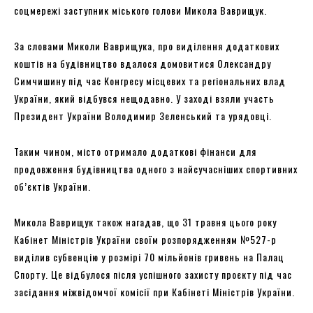
соцмережі заступник міського голови Микола Ваврищук.
За словами Миколи Ваврищука, про виділення додаткових
коштів на будівництво вдалося домовитися Олександру
Симчишину під час Конгресу місцевих та регіональних влад
України, який відбувся нещодавно. У заході взяли участь
Президент України Володимир Зеленський та урядовці.
Таким чином, місто отримало додаткові фінанси для
продовження будівництва одного з найсучасніших спортивних
об’єктів України.
Микола Ваврищук також нагадав, що 31 травня цього року
Кабінет Міністрів України своїм розпорядженням №527-р
виділив субвенцію у розмірі 70 мільйонів гривень на Палац
Спорту. Це відбулося після успішного захисту проєкту під час
засідання міжвідомчої комісії при Кабінеті Міністрів України.