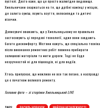
пустелі. Дехто каже, що це просто жалюгідне видовище.
Хмельничани скаржаться на те, що дрібні камінці у місцях,
де залита суміш, псують взуття, велосипеди та дитячі
візочки.
Дописувачі вважають, що у Хмельницькому не правильно
застосовують ці передові технології, адже вони завдають
багато дискомфорту. Містяни кажуть, що спеціальна техніка
після виконання ремонтних робіт повинна прибирати
залишкові матеріали та мити дороги. Тоді не буде
незручностей ні для пішоходів, ні для водіїв.
Хтось припускає, що можливо не все так погано, а насправді
це є початком великого ремонту.
Головне фото – зі сторінки Хмельницький LIVE
TAGS:
ВАСИЛЬ НОВАЧОК
МАЙДАН НЕЗАЛЕЖНОСТІ