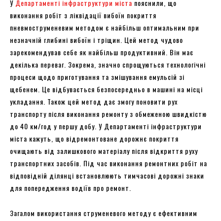
У
Департаменті інфраструктури міста
пояснили, що
виконання робіт з ліквідації вибоїн покриття
пневмоструменевим методом є найбільш оптимальним при
незначній глибині вибоїн і тріщин. Цей метод чудово
зарекомендував себе як найбільш продуктивний. Він має
декілька переваг. Зокрема, значно спрощуються технологічні
процеси щодо приготування та змішування емульсій зі
щебенем. Це відбувається безпосередньо в машині на місці
укладання. Також цей метод дає змогу поновити рух
транспорту після виконання ремонту з обмеженою швидкістю
до 40 км/год у першу добу. У Департаменті інфраструктури
міста кажуть, що відремонтоване дорожнє покриття
очищають від залишкового матеріалу після відкриття руху
транспортних засобів. Під час виконання ремонтних робіт на
відповідній ділянці встановлюють тимчасові дорожні знаки
для попередження водіїв про ремонт.
Загалом використання струменевого методу є ефективним