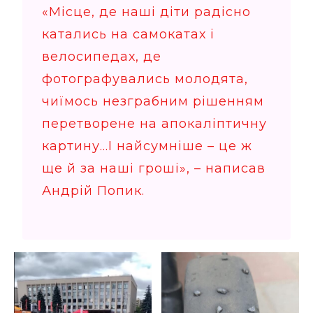
«Місце, де наші діти радісно
катались на самокатах і
велосипедах, де
фотографувались молодята,
чиїмось незграбним рішенням
перетворене на апокаліптичну
картину…І найсумніше – це ж
ще й за наші гроші», – написав
Андрій Попик.