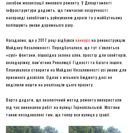
засобом механізації ямкового ремонту. У Департаменті
інфраструктури додають, що тимчасові незручності
насправді запобігають руйнуванню дороги та у майбутньому
поліпшують умови дорожнього руху.
Нагадаємо, що у 2017 році відбувся
конкурс
на реконструкцію
Майдану Незалежності. Передбачалося, що тут з’являться
«сухі» фонтани, пішохідна зелена алея, простір для скейтерів,
велодоріжку, пам’ятник Революції Гідності та багато іншого.
Планувалося створити на Майдані Незалежності усі умови для
приємного дозвілля. Однак з міського бюджету досі не
виділили кошти на реалізацію цього проєкту.
Варто додати, що аналогічний метод ремонту використали
під час виконання робіт на вулиці Тернопільській. Містяни
також незадоволені тим, що тепер вся вулиця у гравії.