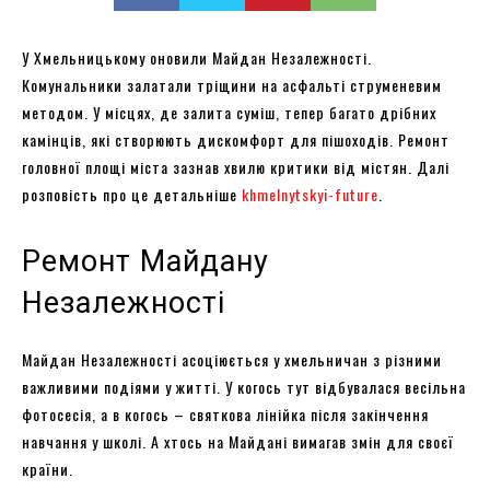
У Хмельницькому оновили Майдан Незалежності.
Комунальники залатали тріщини на асфальті струменевим
методом. У місцях, де залита суміш, тепер багато дрібних
камінців, які створюють дискомфорт для пішоходів. Ремонт
головної площі міста зазнав хвилю критики від містян. Далі
розповість про це детальніше
khmelnytskyi-future
.
Ремонт Майдану
Незалежності
Майдан Незалежності асоціюється у хмельничан з різними
важливими подіями у житті. У когось тут відбувалася весільна
фотосесія, а в когось – святкова лінійка після закінчення
навчання у школі. А хтось на Майдані вимагав змін для своєї
країни.