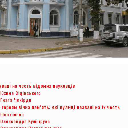
звані на честь відомих науковців
Юхима Сіцінського
Гната Чекірди
героям вічна пам’ять: які вулиці названі на їх честь
 Шестакова
 Олександра Кушнірука
 Олександра Петраківського