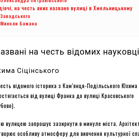
діячі, на честь яких названо вулиці в Хмельницькому
 Завадського
 Миколи Бажана
названі на честь відомих науковц
има Сіцінського
честь відомого історика з Кам’янця-Подільського Юхима
остягається від вулиці Франка до вулиці Красовського
убово).
єю вулицею запрошує зазирнути в минуле міста. Архітек
створює особливу атмосферу для вивчення культурної с