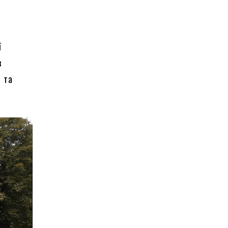
ї
з
 та