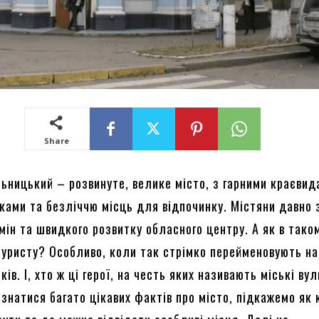
Share
ьницький – розвинуте, велике місто, з гарними краєвид
вками та безліччю місць для відпочинку. Містяни давно 
мін та швидкого розвитку обласного центру. А як в тако
туристу? Особливо, коли так стрімко перейменовують на
ків. І, хто ж ці герої, на честь яких називають міські ву
знатися багато цікавих фактів про місто, підкажемо як