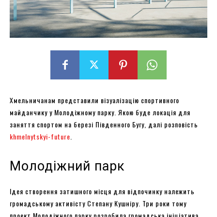
Хмельничанам представили візуалізацію спортивного
майданчику у Молодіжному парку. Якою буде локація для
заняття спортом на березі Південного Бугу, далі розповість
khmelnytskyi-future
.
Молодіжний парк
Ідея створення затишного місця для відпочинку належить
громадському активісту Степану Кушніру. Три роки тому
проект Молодіжного парку розробила громадська ініціатива