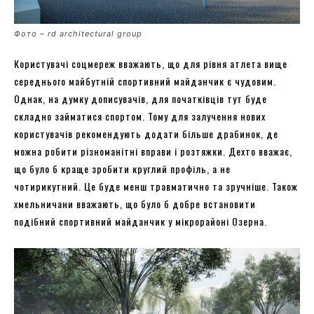
Фото – rd architectural group
Користувачі соцмереж вважають, що для рівня атлета вище
середнього майбутній спортивний майданчик є чудовим.
Однак, на думку дописувачів, для початківців тут буде
складно займатися спортом. Тому для залучення нових
користувачів рекомендують додати більше драбинок, де
можна робити різноманітні вправи і розтяжки. Дехто вважає,
що було б краще зробити круглий профіль, а не
чотирикутний. Це буде менш травматично та зручніше. Також
хмельничани вважають, що було б добре встановити
подібний спортивний майданчик у мікрорайоні Озерна.