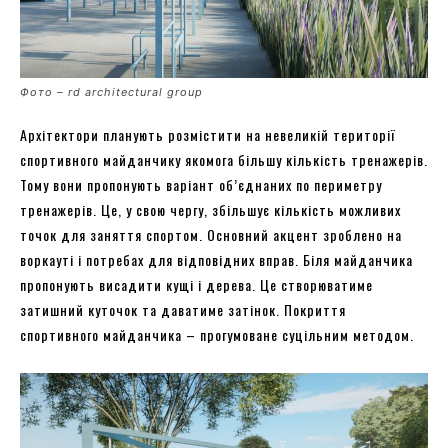
Фото – rd architectural group
Архітектори планують розмістити на невеликій території
спортивного майданчику якомога більшу кількість тренажерів.
Тому вони пропонують варіант об’єднаних по периметру
тренажерів. Це, у свою чергу, збільшує кількість можливих
точок для заняття спортом. Основний акцент зроблено на
воркауті і потребах для відповідних вправ. Біля майданчика
пропонують висадити кущі і дерева. Це створюватиме
затишний куточок та даватиме затінок. Покриття
спортивного майданчика – прогумоване суцільним методом.