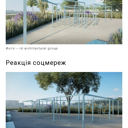
Фото – rd architectural group
Реакція соцмереж