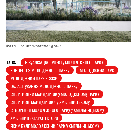
Фото – rd architectural group
TAGS:
ВІЗУАЛІЗАЦІЯ ПРОЕКТУ МОЛОДІЖНОГО ПАРКУ
КОНЦЕПЦІЯ МОЛОДІЖНОГО ПАРКУ
МОЛОДІЖНИЙ ПАРК
МОЛОДІЖНИЙ ПАРК ЕСКІЗИ
ОБЛАШТУВАННЯ МОЛОДІЖНОГО ПАРКУ
СПОРТИВНИЙ МАЙДАНЧИК У МОЛОДІЖНОМУ ПАРКУ
СПОРТИВНІ МАЙДАНЧИКИ У ХМЕЛЬНИЦЬКОМУ
СТВОРЕННЯ МОЛОДІЖНОГО ПАРКУ У ХМЕЛЬНИЦЬКОМУ
ХМЕЛЬНИЦЬКІ АРХІТЕКТОРИ
ЯКИМ БУДЕ МОЛОДІЖНИЙ ПАРК У ХМЕЛЬНИЦЬКОМУ