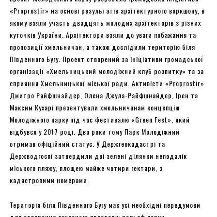
«Proprostir» на основі результатів архітектурного воркшопу, в
якому взяли участь двадцять молодих архітекторів з різних
куточків України. Архітектори взяли до уваги побажання та
пропозиції хмельничан, а також дослідили територію біля
Південного Бугу. Проект створений за ініціативи громадської
організації «Хмельницький молодіжний клуб розвитку» та за
сприяння Хмельницької міської ради. Активісти «Proprostir»
Дмитро Райфшнайдер, Олена Джула-Райфшнайдер, Ірен та
Максим Кухарі презентували хмельничанам концепцію
Молодіжного парку під час фестивалю «Green Fest», який
відбувся у 2017 році. Два роки тому Парк Молодіжний
отримав офіційний статус. У Держгеокадастрі та
Держводгоспі затвердили дві зелені ділянки неподалік
міського пляжу, площею майже чотири гектари, з
кадастровими номерами.
Територія біля Південного Бугу має усі необхідні передумови
для створення сучасного простору: рельєф парку,