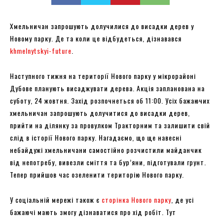
Хмельничан запрошують долучилися до висадки дерев у
Новому парку. Де та коли це відбудеться, дізнавався
khmelnytskyi-future
.
Наступного тижня на території Нового парку у мікрорайоні
Дубове планують висаджувати дерева. Акція запланована на
суботу, 24 жовтня. Захід розпочнеться об 11:00. Усіх бажаючих
хмельничан запрошують долучитися до висадки дерев,
прийти на ділянку за провулком Тракторним та залишити свій
слід в історії Нового парку. Нагадаємо, що ще навесні
небайдужі хмельничани самостійно розчистили майданчик
від непотребу, вивезли сміття та бур’яни, підготували грунт.
Тепер прийшов час озеленити територію Нового парку.
У соціальній мережі також є
сторінка Нового парку
, де усі
бажаючі мають змогу дізнаватися про хід робіт. Тут