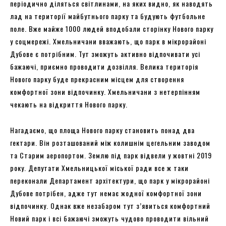
періодично діляться світлинами, на яких видно, як наводять
лад на території майбутнього парку та будують футбольне
поле. Вже майже 1000 людей вподобали сторінку Нового парку
у соцмережі. Хмельничани вважають, що парк в мікрорайоні
Дубове є потрібним. Тут зможуть активно відпочивати усі
бажаючі, приємно проводити дозвілля. Велика територія
Нового парку буде прекрасним місцем для створення
комфортної зони відпочинку. Хмельничани з нетерпінням
чекають на відкриття Нового парку.
Нагадаємо, що площа Нового парку становить понад два
гектари. Він розташований між колишнім цегельним заводом
та Старим аеропортом. Землю під парк відвели у жовтні 2019
року. Депутати Хмельницької міської ради все ж таки
переконали Департамент архітектури, що парк у мікрорайоні
Дубове потрібен, адже тут немає жодної комфортної зони
відпочинку. Однак вже незабаром тут з’явиться комфортний
Новий парк і всі бажаючі зможуть чудово проводити вільний