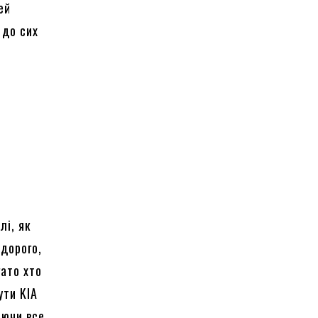
ей
 до сих
й
лі, як
 дорого,
гато хто
ути KIA
аючи все