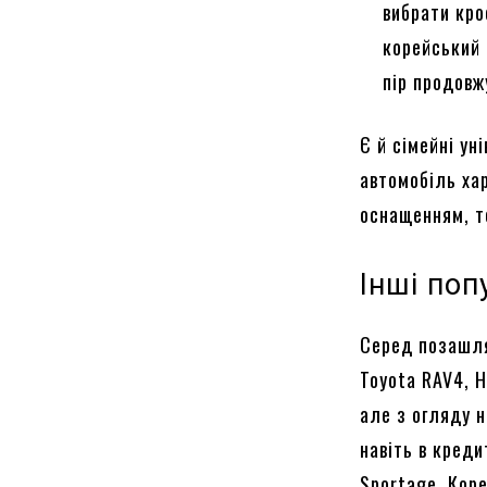
вибрати кро
корейський 
пір продовж
Є й сімейні у
автомобіль ха
оснащенням, т
Інші поп
Серед позашля
Toyota RAV4, H
але з огляду н
навіть в кред
Sportage. Кор