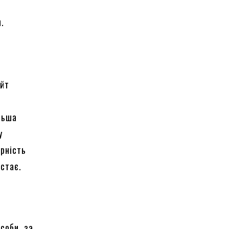
.
айт
льша
у
ірність
остає.
соби, за