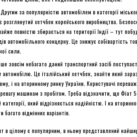
. Другим за популярністю автомобілем в категорії місько
є розглянутий хетчбек корейського виробництва. Безпо
айже повністю збирається на території Індії – тут поб
дів автомобільного концерну. Це знижує собівартість тов
чої сили.
ише зовсім небагато даний транспортний засіб поступає
 автомобілю. Це італійський хетчбек, знайти який зара
ному, і на вторинному ринку України. Користувачі перева
ревагу машинам з пробігом. Треба відзначити, що Фіат 5
й категорії, який відрізняється надійністю. І на вторинн
и багато відмінних варіантів.
нт в цілому є популярним, в ньому представлений найш