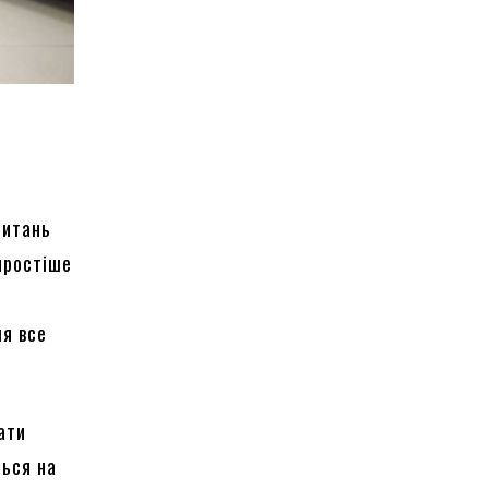
питань
 простіше
ля все
ати
ться на