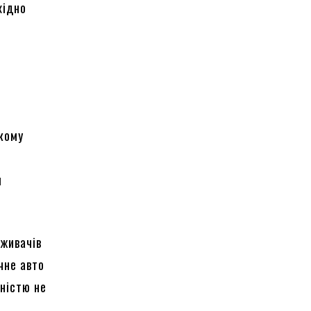
хідно
ькому
ш
оживачів
чне авто
пністю не