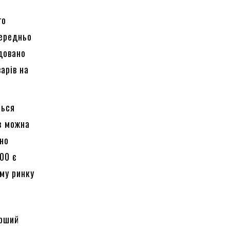
го
середньо
удовано
арів на
ться
з можна
жно
00 є
ому ринку
ирший