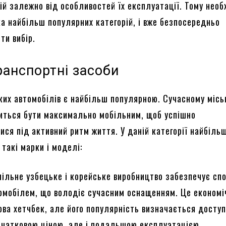
ій залежно від особливостей їх експлуатації. Тому необ
ка найбільш популярних категорій, і вже безпосередньо
ти вибір.
ранспортні засоби
ьких автомобілів є найбільш популярною. Сучасному міс
ться бути максимально мобільним, щоб успішно
ися під активний ритм життя. У даній категорії найбіль
такі марки і моделі:
пільне узбецьке і корейське виробництво забезпечує сп
омобілем, що володіє сучасним оснащенням. Це економі
ова хетчбек, але його популярність визначається досту
очатковою ціною, але і подальшою експлуатацією.