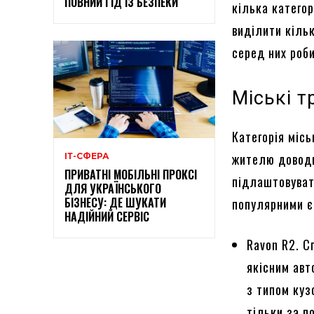
ПОВНИЙ ГІД ІЗ БЕЗПЕКИ
кілька категор
виділити кіль
серед них роби
Міські т
Категорія міс
жителю доводи
ІТ-СФЕРА
ПРИВАТНІ МОБІЛЬНІ ПРОКСІ
підлаштовуват
ДЛЯ УКРАЇНСЬКОГО
БІЗНЕСУ: ДЕ ШУКАТИ
популярними є 
НАДІЙНИЙ СЕРВІС
Ravon R2. С
якісним авт
з типом куз
тільки за п