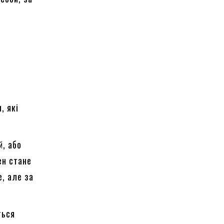
в
, які
й, або
ен стане
, але за
ться