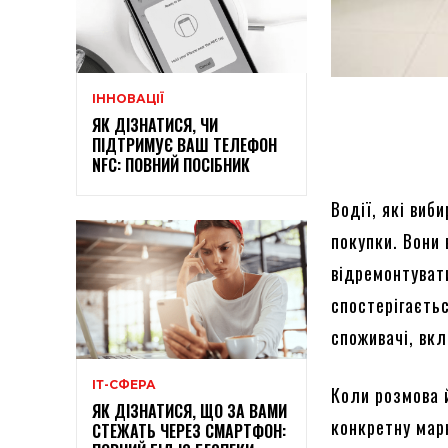
ІННОВАЦІЇ
ЯК ДІЗНАТИСЯ, ЧИ
ПІДТРИМУЄ ВАШ ТЕЛЕФОН
NFC: ПОВНИЙ ПОСІБНИК
Водії, які виб
покупки. Вони 
відремонтуват
спостерігаєтьс
споживачі, вк
ІТ-СФЕРА
Коли розмова 
ЯК ДІЗНАТИСЯ, ЩО ЗА ВАМИ
конкретну мар
СТЕЖАТЬ ЧЕРЕЗ СМАРТФОН: