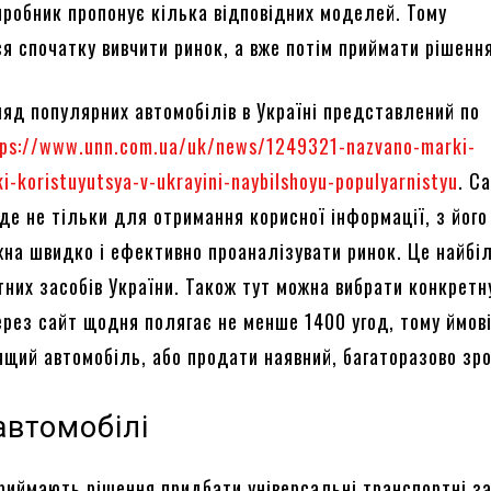
виробник пропонує кілька відповідних моделей. Тому
я спочатку вивчити ринок, а вже потім приймати рішення
яд популярних автомобілів в Україні представлений по
tps://www.unn.com.ua/uk/news/1249321-nazvano-marki-
ki-koristuyutsya-v-ukrayini-naybilshoyu-populyarnistyu
. С
де не тільки для отримання корисної інформації, з його
на швидко і ефективно проаналізувати ринок. Це найбі
тних засобів України. Також тут можна вибрати конкретн
ерез сайт щодня полягає не менше 1400 угод, тому ймов
ящий автомобіль, або продати наявний, багаторазово зр
автомобілі
приймають рішення придбати універсальні транспортні за