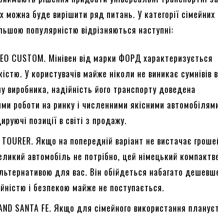
х можна буде вирішити ряд питань. У категорії сімейних
ільшою популярністю відрізняються наступні:
EO CUSTOM. Мінівен від марки ФОРД характеризується
кістю. У користувачів майже ніколи не виникає сумнівів 
у виробника, надійність його транспорту доведена
ми роботи на ринку і численними якісними автомобілями
ируючі позиції в світі з продажу.
 TOURER. Якщо на попередній варіант не вистачає гроше
еликий автомобіль не потрібно, цей німецький компактв
льтернативою для вас. Він обійдеться набагато дешевше
ійністю і безпекою майже не поступається.
AND SANTA FE. Якщо для сімейного використання планує