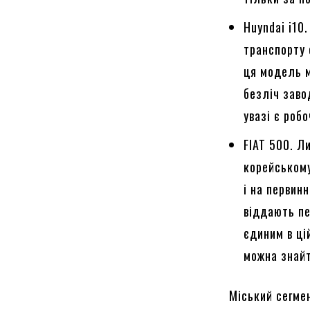
Huyndai i10
транспорту 
ця модель м
безліч заво
увазі є робо
FIAT 500. Л
корейському
і на первин
віддають пе
єдиним в ці
можна знайт
Міський сегме