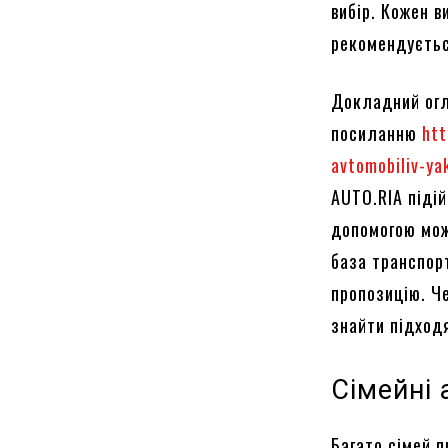
вибір. Кожен 
рекомендуєтьс
Докладний огл
посиланню
ht
avtomobiliv-ya
AUTO.RIA підій
допомогою мож
база транспор
пропозицію. Ч
знайти підход
Сімейні 
Багато сімей 