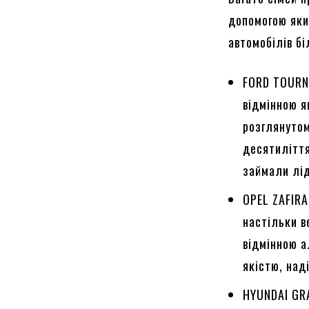
допомогою яки
автомобілів б
FORD TOURN
відмінною я
розглянутом
десятиліття
займали лід
OPEL ZAFIRA
настільки в
відмінною а
якістю, над
HYUNDAI GR