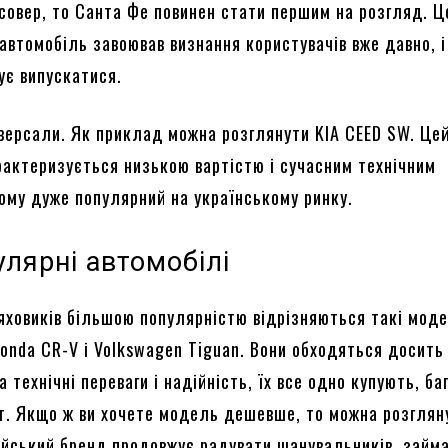
совер, то Санта Фе повинен стати першим на розгляд. Ц
автомобіль завоював визнання користувачів вже давно, і
ує випускатися.
ніверсали. Як приклад можна розглянути KIA CEED SW. Це
рактеризується низькою вартістю і сучасним технічним
ому дуже популярний на українському ринку.
улярні автомобілі
ховиків більшою популярністю відрізняються такі моде
onda CR-V і Volkswagen Tiguan. Вони обходяться досить
а технічні переваги і надійність, їх все одно купують, ба
ит. Якщо ж ви хочете модель дешевше, то можна розглян
ейський бренд продовжує радувати шанувальників, займ