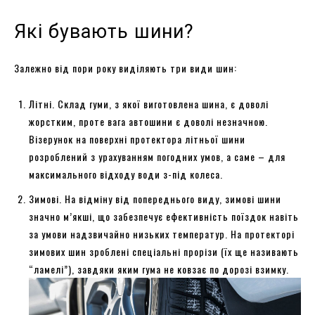
Які бувають шини?
Залежно від пори року виділяють три види шин:
Літні. Склад гуми, з якої виготовлена шина, є доволі
жорстким, проте вага автошини є доволі незначною.
Візерунок на поверхні протектора літньої шини
розроблений з урахуванням погодних умов, а саме – для
максимального відходу води з-під колеса.
Зимові. На відміну від попереднього виду, зимові шини
значно м’якші, що забезпечує ефективність поїздок навіть
за умови надзвичайно низьких температур. На протекторі
зимових шин зроблені спеціальні прорізи (їх ще називають
“ламелі”), завдяки яким гума не ковзає по дорозі взимку.