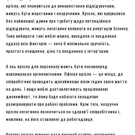
крісла, які плануються до використання відвідувачами,
можуть бути жорсткими і незручними. Крісла, які купувалися
без найменшої думки про турботу щодо потенційного
відвідувача, можуть негативно вплинути на репутацію бізнесу.
Тому вибирати такі меблі можна, виходячи із поєднання
одразу всіх факторів — хоча б мінімальна зручність,
простота очищення, ціна та поєднання з інтер’єром.
А ось крісла для персоналу мають бути насамперед
максимально ергономічними. Офісне крісло — це місце, де
співробітник проводить щонайменше вісім годин свого життя
на день. І якщо меблі доставлятимуть працівникові
дискомфорт, то йому буде набагато складніше
розмірковувати про робочі проблеми. Крім того, незручне
крісло негативно позначиться на здоров’ї співробітника і,
можливо, на його ставленні до роботодавця.
Керівні крісла повинні мати високий ступінь ергономіки,