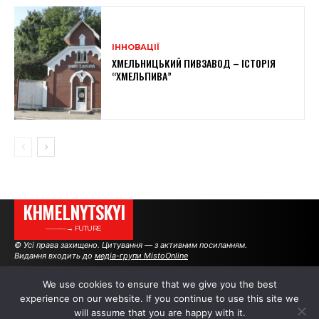
ІННОВАЦІЇ
ХМЕЛЬНИЦЬКИЙ ПИВЗАВОД – ІСТОРІЯ
“ХМЕЛЬПИВА”
KHMELNYTSKYI
———→ FUTURE
© Усі права захищено. Цитування — з активним посиланням.
Видання входить до
медіа-групи MistoOnline
We use cookies to ensure that we give you the best
experience on our website. If you continue to use this site we
АВТОРИ
РЕКЛАМА НА САЙТІ
will assume that you are happy with it.