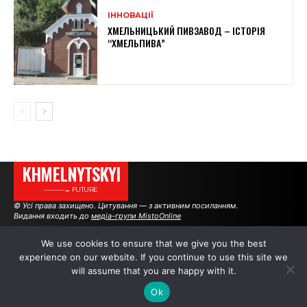
ІННОВАЦІЇ
ХМЕЛЬНИЦЬКИЙ ПИВЗАВОД – ІСТОРІЯ
“ХМЕЛЬПИВА”
KHMELNYTSKYI
———→ FUTURE
© Усі права захищено. Цитування — з активним посиланням.
Видання входить до
медіа-групи MistoOnline
We use cookies to ensure that we give you the best
experience on our website. If you continue to use this site we
АВТОРИ
РЕКЛАМА НА САЙТІ
will assume that you are happy with it.
Ok
.
.
.