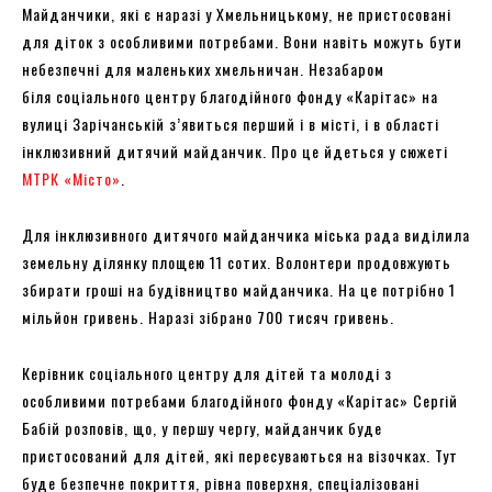
Майданчики, які є наразі у Хмельницькому, не пристосовані
для діток з особливими потребами. Вони навіть можуть бути
небезпечні для маленьких хмельничан. Незабаром
біля соціального центру благодійного фонду «Карітас» на
вулиці Зарічанській з’явиться перший і в місті, і в області
інклюзивний дитячий майданчик. Про це йдеться у сюжеті
МТРК
«Місто»
.
Для інклюзивного дитячого майданчика міська рада виділила
земельну ділянку площею 11 сотих. Волонтери продовжують
збирати гроші на будівництво майданчика. На це потрібно 1
мільйон гривень. Наразі зібрано 700 тисяч гривень.
Керівник соціального центру для дітей та молоді з
особливими потребами благодійного фонду «Карітас» Сергій
Бабій розповів, що, у першу чергу, майданчик буде
пристосований для дітей, які пересуваються на візочках. Тут
буде безпечне покриття, рівна поверхня, спеціалізовані