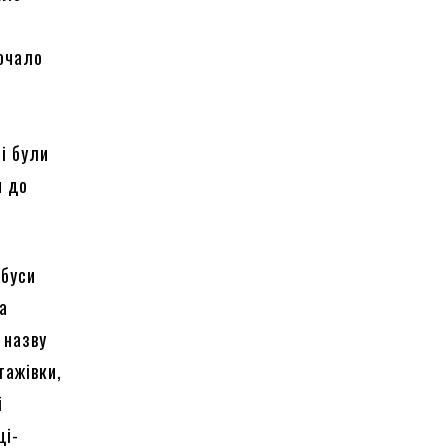
почало
ні були
и до
обуси
ва
 назву
тажівки,
і
ці-