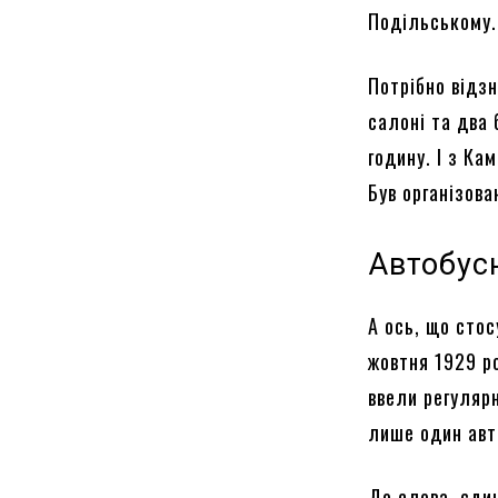
Подільському.
Потрібно відз
салоні та два 
годину. І з Ка
Був організов
Автобусн
А ось, що стос
жовтня 1929 р
ввели регуляр
лише один авт
До слова, єдин