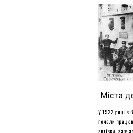
Міста д
У 1922 році в 
почали працюва
автівки, запча