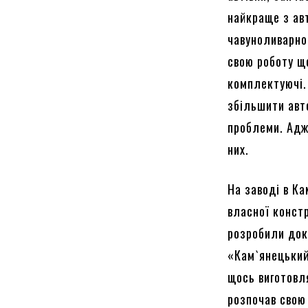
найкраще з ав
чавуноливарно
свою роботу щ
комплектуючі.
збільшити авто
проблеми. Адж
них.
На заводі в К
власної констр
розробили док
«Кам`янецький
щось виготовл
розпочав свою 