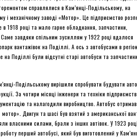
торемонтом справлялися в Кам’янці-Подільському, на
му і механічному заводі «Мотор». Це підприємство роз
е в 1918 році та мало гарне обладнання, запчастини,
 Саме завдяки спільним зусиллям у 1922 році вдалося
парк вантажівок на Поділлі. А ось з автобусами в регіо
е на Поділлі були відсутні старі автобуси та запчастин
ам’янці-Подільському вирішили спробувати будувати авт
укції. За чотири місяці інженери та техніки підприємст
ументацію та налагодили виробництво. Автобус отримав
 мотор». Двигун та шасі був взятий з американської ван
яли власними силами, брали з інших автівок. У 1923 роц
роботу перший автобусі, який був виготовлений у Кам’ян