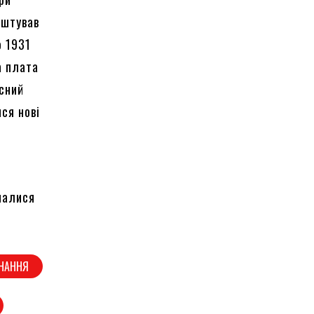
оштував
о 1931
а плата
усний
ися нові
налися
ДНАННЯ