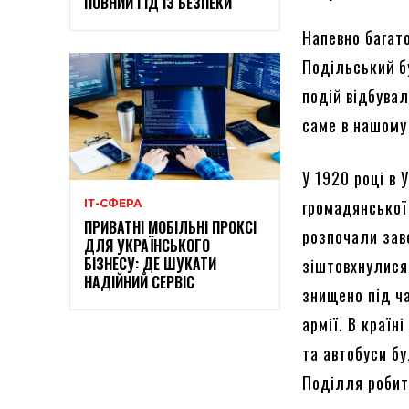
ПОВНИЙ ГІД ІЗ БЕЗПЕКИ
Напевно багато
Подільський бу
подій відбувал
саме в нашому 
У 1920 році в 
громадянської
ІТ-СФЕРА
ПРИВАТНІ МОБІЛЬНІ ПРОКСІ
розпочали зав
ДЛЯ УКРАЇНСЬКОГО
БІЗНЕСУ: ДЕ ШУКАТИ
зіштовхнулися
НАДІЙНИЙ СЕРВІС
знищено під ча
армії. В країн
та автобуси бу
Поділля робит