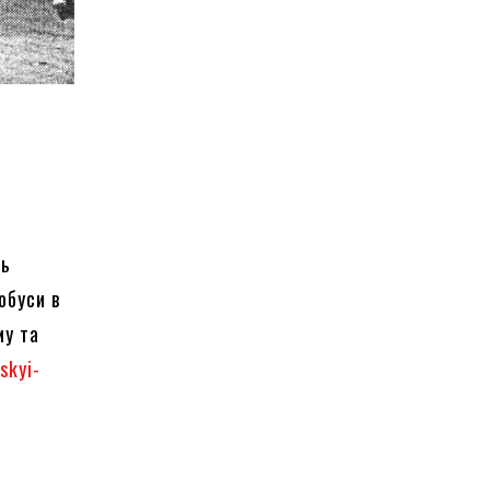
ть
обуси в
му та
skyi-