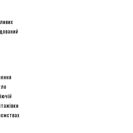
жливих
удований
лення
уло
іючій
нтажівки
иємствах