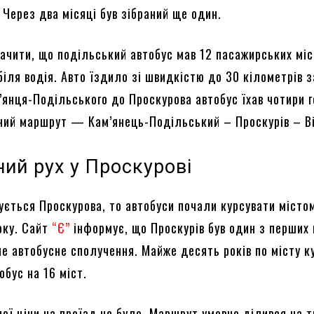
 Через два місяці був зібраний ще один.
начити, що подільський автобус мав 12 пасажирських міс
біля водія. Авто їздило зі швидкістю до 30 кілометрів з
м’янця-Подільського до Проскурова автобус їхав чотири 
аний маршрут — Кам’янець-Подільський – Проскурів – В
ий рух у Проскурові
ується Проскурова, то автобуси почали курсувати місто
оку. Сайт
“Є”
інформує, що Проскурів був один з перших 
не автобусне сполучення. Майже десять років по місту к
обус на 16 міст.
ої ціни на проїзд не було. Маршрут умовно ділився на т