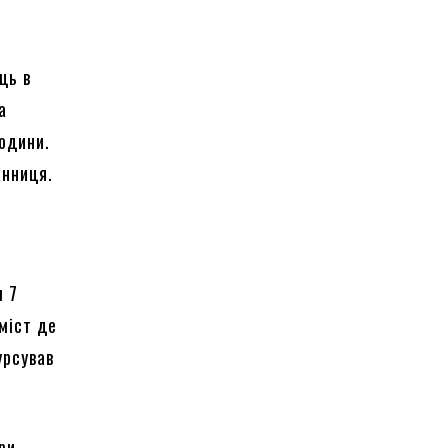
ць в
а
години.
інниця.
м 7
міст де
урсував
ри