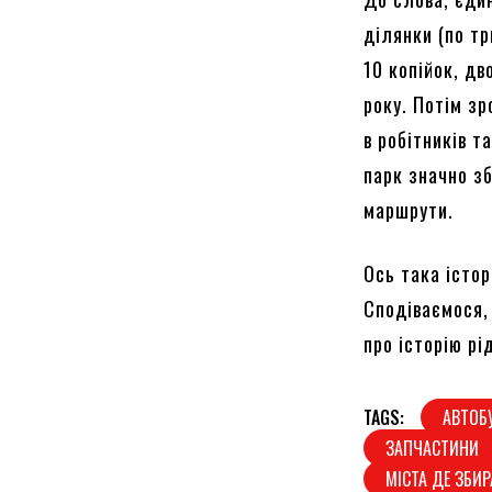
ділянки (по т
10 копійок, д
року. Потім зр
в робітників т
парк значно зб
маршрути.
Ось така істор
Сподіваємося,
про історію рі
TAGS:
АВТОБ
ЗАПЧАСТИНИ
МІСТА ДЕ ЗБИ