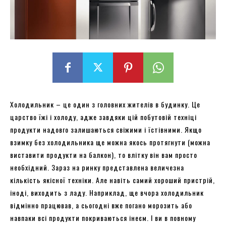
Холодильник – це один з головних жителів в будинку. Це
царство їжі і холоду, адже завдяки цій побутовій техніці
продукти надовго залишаються свіжими і їстівними. Якщо
взимку без холодильника ще можна якось протягнути (можна
виставити продукти на балкон), то влітку він вам просто
необхідний. Зараз на ринку представлена ​​величезна
кількість якісної техніки. Але навіть самий хороший пристрій,
іноді, виходить з ладу. Наприклад, ще вчора холодильник
відмінно працював, а сьогодні вже погано морозить або
навпаки всі продукти покриваються інеєм. І ви в повному