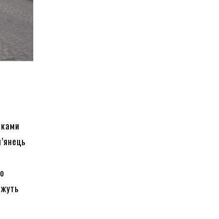
тками
м’янець
го
ожуть