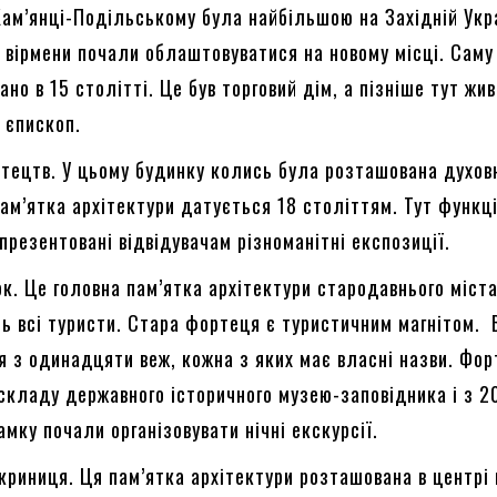
Кам’янці-Подільському була найбільшою на Західній Укра
 вірмени почали облаштовуватися на новому місці. Саму
ано в 15 столітті. Це був торговий дім, а пізніше тут жив
й єпископ.
тецтв. У цьому будинку колись була розташована духов
Пам’ятка архітектури датується 18 століттям. Тут функц
 презентовані відвідувачам різноманітні експозиції.
к. Це головна пам’ятка архітектури стародавнього міста 
ь всі туристи. Стара фортеця є туристичним магнітом. 
 з одинадцяти веж, кожна з яких має власні назви. Фо
складу державного історичного музею-заповідника і з 2
амку почали організовувати нічні екскурсії.
криниця. Ця пам’ятка архітектури розташована в центрі 