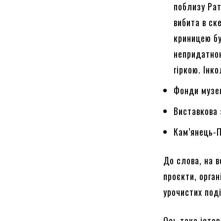
поблизу Рат
вибита в ск
криницею бу
непридатною
гіркою. Інк
Фонди музе
Виставкова 
Кам’янець-
До слова, на в
проєкти, орга
урочистих под
Ось така істо