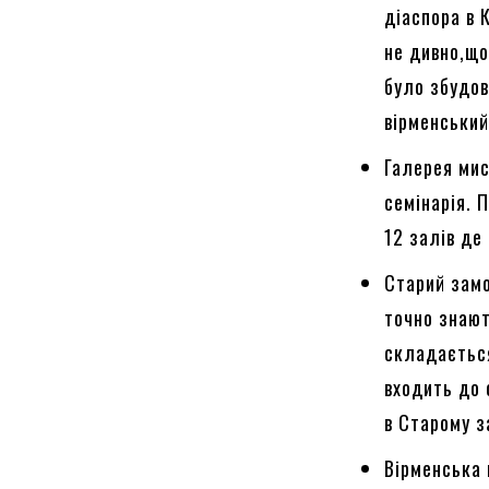
діаспора в 
не дивно,що
було збудов
вірменськи
Галерея мис
семінарія. 
12 залів де
Старий замо
точно знают
складається
входить до 
в Старому з
Вірменська 