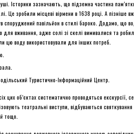
уші. Історики зазначають, що підземна частина пам’ятк
елі. Це зробили місцеві вірмени в 1638 році. А пізніше в
в споруджений павільйон в стилі бароко. Додамо, що в
 для вживання, адже солі зі скелі вимивалися та робил
оли цю воду використовували для інших потреб.
ю.
зала.
Подільський Туристично-Інформаційний Центр.
сіх цих об’єктах систематично проводяться екскурсії, с
нізовують театральні виступи, відбуваються святкування
ій тощо.
рія заснування державного історичного музею-заповідник