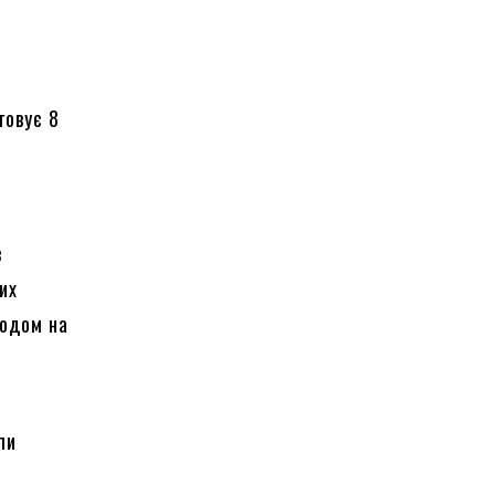
говує 8
в
их
годом на
ли
а