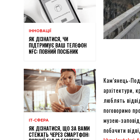
ІННОВАЦІЇ
ЯК ДІЗНАТИСЯ, ЧИ
ПІДТРИМУЄ ВАШ ТЕЛЕФОН
NFC: ПОВНИЙ ПОСІБНИК
Кам’янець-Под
архітектури, 
люблять відві
поговоримо пр
музею-заповідн
ІТ-СФЕРА
ЯК ДІЗНАТИСЯ, ЩО ЗА ВАМИ
побачити відві
СТЕЖАТЬ ЧЕРЕЗ СМАРТФОН: