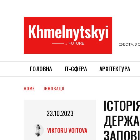
Khmelnytskyi
———→ FUTURE
СУБОТА, 8 С
ГОЛОВНА
ІТ-СФЕРА
АРХІТЕКТУРА
HOME
ІННОВАЦІЇ
ІСТОР
23.10.2023
ДЕРЖА
ЗАПОВ
VIKTORIJ VOITOVA