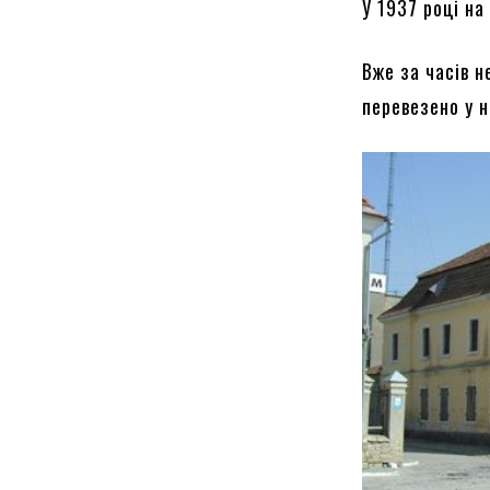
У 1937 році н
Вже за часів 
перевезено у 