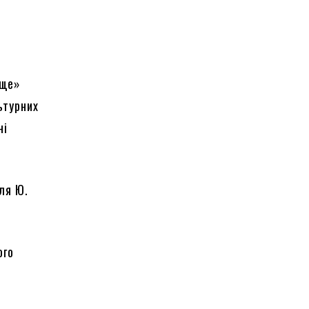
ище»
ьтурних
ні
ля Ю.
ого