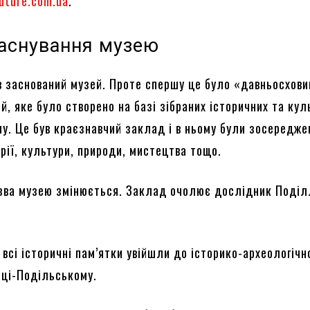
uture.com.ua
.
заснування музею
ув заснований музей. Проте спершу це було «давньосхов
, яке було створено на базі зібраних історичних та кул
ну. Це був краєзнавчий заклад і в ньому були зосередже
орії, культури, природи, мистецтва тощо.
азва музею змінюється. Заклад очолює дослідник Поділ
 всі історичні пам’ятки увійшли до історико-археологічн
нці-Подільському.