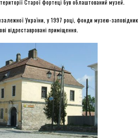
а території Старої фортеці був облаштований музей.
незалежної України, у 1997 році, фонди музею-заповідни
нові відреставровані приміщення.