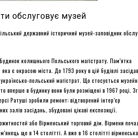
кти обслуговує музей
ільський державний історичний музей-заповідник обслу
Будинок колишнього Польського магістрату. Пам’ятка
, яка є окрасою міста. До 1793 року в цій будівлі засіда
 українсько-польський магістрат. Що стосується музейн
 то вперше в будинку вони були розміщені в 1967 році. З
ерсі Ратуші зробили ремонт: відтворений інтер’єр
них залів засідань, збудовані цікаві експозиції.
ожитностей або Вірменський торговий дім. Вірмени поча
м’янець ще в 14 столітті. А вже в 16 столітті вірменськ