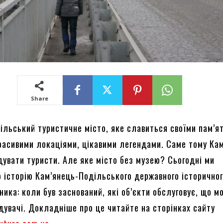
Share
ільський туристичне місто, яке славиться своїми пам’я
красивими локаціями, цікавими легендами. Саме тому Ка
дувати туристи. Але яке місто без музею? Сьогодні ми
о історію Кам’янець-Подільського державного історично
ика: коли був заснований, які об’єкти обслуговує, що м
дувачі. Докладніше про це читайте на сторінках сайту