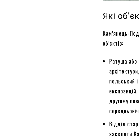
Які об’є
Кам’янець-Под
об’єктів:
Ратуша або 
архітектури
польський і
експозицій,
другому пов
середньовіч
Відділ стар
заселяти Ка