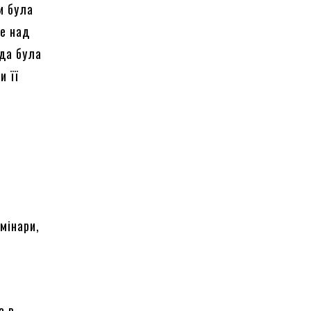
и була
же над
ода була
и її
емінари,
а в