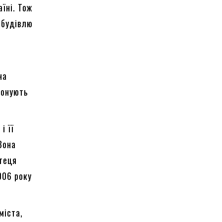
їні. Тож
 будівлю
на
іонують
і її
Вона
ртеця
006 року
міста,