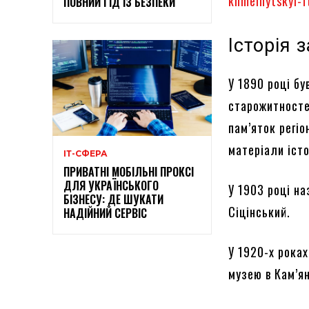
khmelnytskyi-f
ПОВНИЙ ГІД ІЗ БЕЗПЕКИ
Історія 
У 1890 році б
старожитностей
пам’яток регіо
матеріали іст
ІТ-СФЕРА
ПРИВАТНІ МОБІЛЬНІ ПРОКСІ
ДЛЯ УКРАЇНСЬКОГО
У 1903 році н
БІЗНЕСУ: ДЕ ШУКАТИ
Сіцінський.
НАДІЙНИЙ СЕРВІС
У 1920-х роках
музею в Кам’я