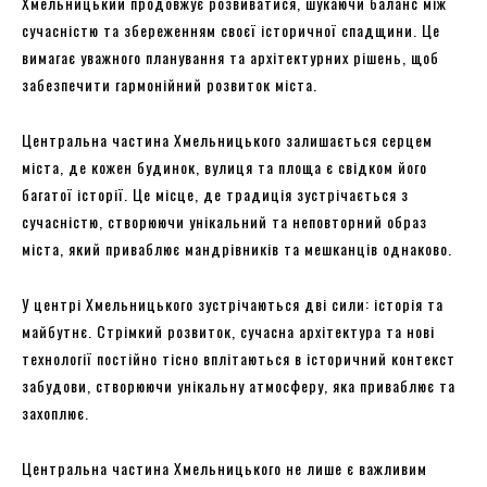
Хмельницький продовжує розвиватися, шукаючи баланс між
сучасністю та збереженням своєї історичної спадщини. Це
вимагає уважного планування та архітектурних рішень, щоб
забезпечити гармонійний розвиток міста.
Центральна частина Хмельницького залишається серцем
міста, де кожен будинок, вулиця та площа є свідком його
багатої історії. Це місце, де традиція зустрічається з
сучасністю, створюючи унікальний та неповторний образ
міста, який приваблює мандрівників та мешканців однаково.
У центрі Хмельницького зустрічаються дві сили: історія та
майбутнє. Стрімкий розвиток, сучасна архітектура та нові
технології постійно тісно вплітаються в історичний контекст
забудови, створюючи унікальну атмосферу, яка приваблює та
захоплює.
Центральна частина Хмельницького не лише є важливим