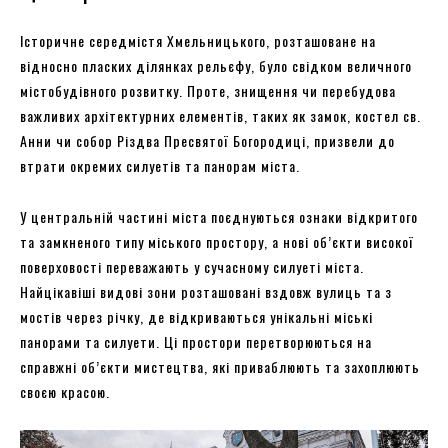
Історичне середмістя Хмельницького, розташоване на
відносно пласких ділянках рельєфу, було свідком величного
містобудівного розвитку. Проте, знищення чи перебудова
важливих архітектурних елементів, таких як замок, костел св.
Анни чи собор Різдва Пресвятої Богородиці, призвели до
втрати окремих силуетів та панорам міста.
У центральній частині міста поєднуються ознаки відкритого
та замкненого типу міського простору, а нові об’єкти високої
поверховості переважають у сучасному силуеті міста.
Найцікавіші видові зони розташовані вздовж вулиць та з
мостів через річку, де відкриваються унікальні міські
панорами та силуети. Ці простори перетворюються на
справжні об’єкти мистецтва, які приваблюють та захоплюють
своєю красою.