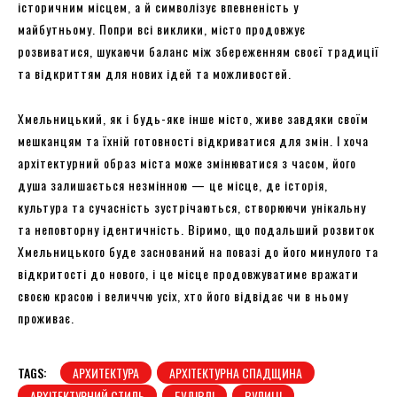
історичним місцем, а й символізує впевненість у
майбутньому. Попри всі виклики, місто продовжує
розвиватися, шукаючи баланс між збереженням своєї традиції
та відкриттям для нових ідей та можливостей.
Хмельницький, як і будь-яке інше місто, живе завдяки своїм
мешканцям та їхній готовності відкриватися для змін. І хоча
архітектурний образ міста може змінюватися з часом, його
душа залишається незмінною — це місце, де історія,
культура та сучасність зустрічаються, створюючи унікальну
та неповторну ідентичність. Віримо, що подальший розвиток
Хмельницького буде заснований на повазі до його минулого та
відкритості до нового, і це місце продовжуватиме вражати
своєю красою і величчю усіх, хто його відвідає чи в ньому
проживає.
TAGS:
АРХИТЕКТУРА
АРХІТЕКТУРНА СПАДЩИНА
АРХІТЕКТУРНИЙ СТИЛЬ
БУДІВЛІ
ВУЛИЦІ