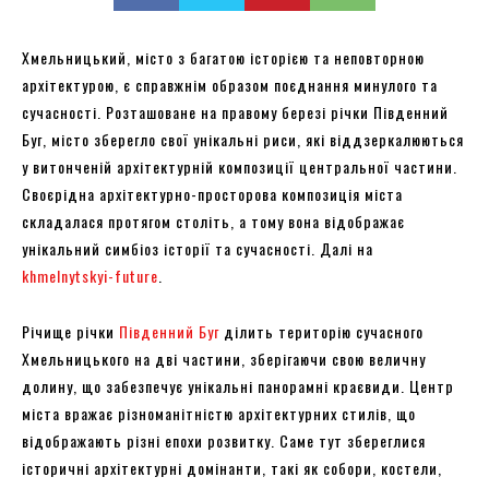
Хмельницький, місто з багатою історією та неповторною
архітектурою, є справжнім образом поєднання минулого та
сучасності. Розташоване на правому березі річки Південний
Буг, місто зберегло свої унікальні риси, які віддзеркалюються
у витонченій архітектурній композиції центральної частини.
Своєрідна архітектурно-просторова композиція міста
складалася протягом століть, а тому вона відображає
унікальний симбіоз історії та сучасності. Далі на
khmelnytskyi-future
.
Річище річки
Південний Буг
ділить територію сучасного
Хмельницького на дві частини, зберігаючи свою величну
долину, що забезпечує унікальні панорамні краєвиди. Центр
міста вражає різноманітністю архітектурних стилів, що
відображають різні епохи розвитку. Саме тут збереглися
історичні архітектурні домінанти, такі як собори, костели,