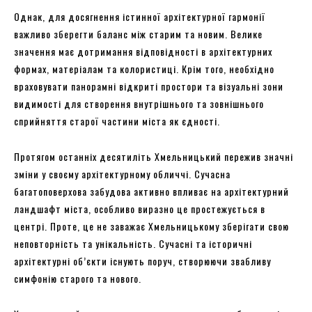
Однак, для досягнення істинної архітектурної гармонії
важливо зберегти баланс між старим та новим. Велике
значення має дотримання відповідності в архітектурних
формах, матеріалам та колористиці. Крім того, необхідно
враховувати панорамні відкриті простори та візуальні зони
видимості для створення внутрішнього та зовнішнього
сприйняття старої частини міста як єдності.
Протягом останніх десятиліть Хмельницький пережив значні
зміни у своєму архітектурному обличчі. Сучасна
багатоповерхова забудова активно впливає на архітектурний
ландшафт міста, особливо виразно це простежується в
центрі. Проте, це не заважає Хмельницькому зберігати свою
неповторність та унікальність. Сучасні та історичні
архітектурні об’єкти існують поруч, створюючи звабливу
симфонію старого та нового.