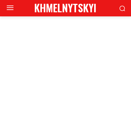
KHMELNYTSKYI