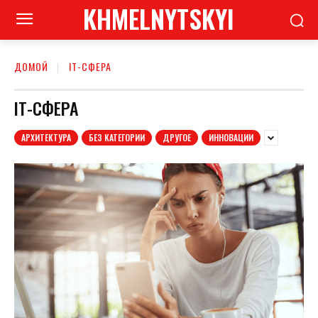
KHMELNYTSKYI
ДОМОЙ
ІТ-СФЕРА
ІТ-СФЕРА
АРХИТЕКТУРА
БЕЗ КАТЕГОРИИ
ДРУГОЕ
ИННОВАЦИИ