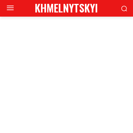
KHMELNYTSKYI