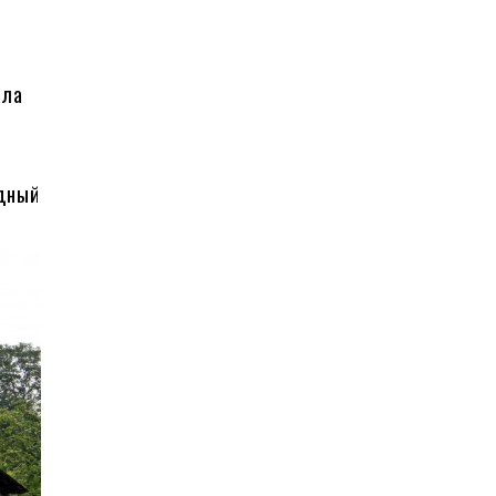
ила
идный