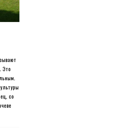
азывают
. Это
альным.
культуры
ец, со
очеве