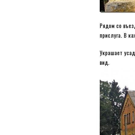
Рядом со въез
прислуга. В ка
Украшает усад
вид.