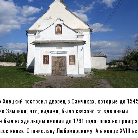
о Хоецкий построил дворец в Самчиках, которые до 154
ие Замчики, что, видимо, было связано со здешними
н был владельцем имения до 1791 года, пока не проигр
есс князю Станиславу Любомирскому. А в конце XVIII ве