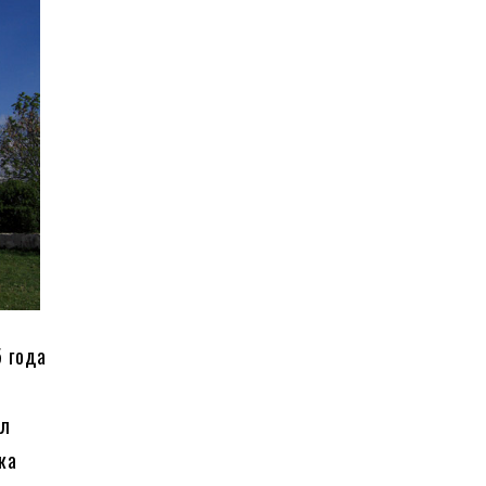
5 года
ал
ка