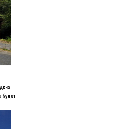
рдена
е будет