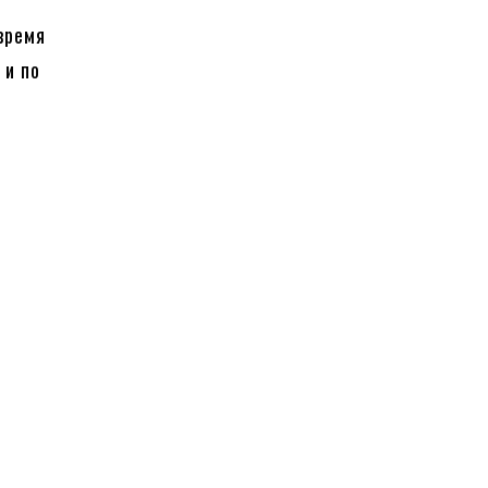
время
 и по