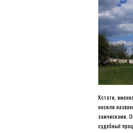
Кстати, именн
носили назван
замчисками. О
судебный проц