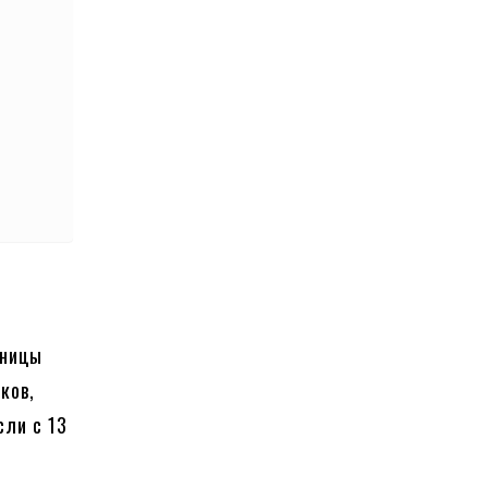
аницы
ков,
сли с 13