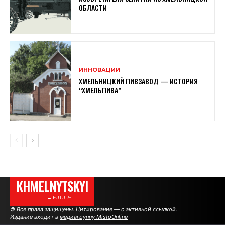
ОБЛАСТИ
ИННОВАЦИИ
ХМЕЛЬНИЦКИЙ ПИВЗАВОД — ИСТОРИЯ
“ХМЕЛЬПИВА”
KHMELNYTSKYI
———→ FUTURE
© Все права защищены. Цитирование — с активной ссылкой.
Издание входит в
медиагруппу MistoOnline