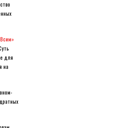
ьство
енных
«Всим»
Суть
ье для
я на
коном-
адратных
овам