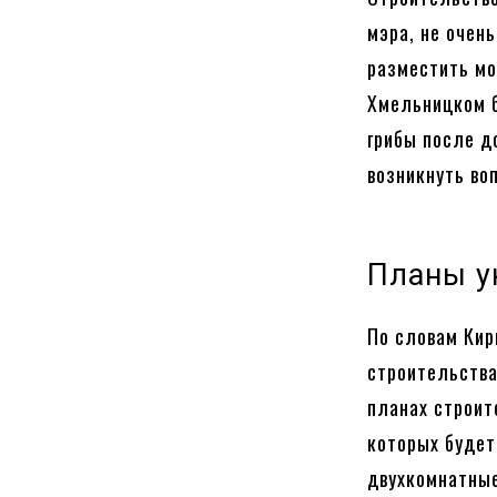
мэра, не очен
разместить мо
Хмельницком б
грибы после д
возникнуть во
Планы у
По словам Ки
строительства
планах строит
которых будет
двухкомнатные