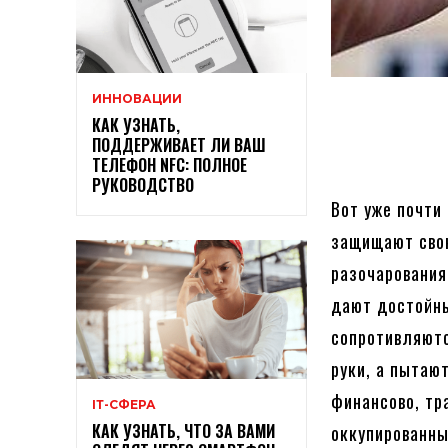
ИННОВАЦИИ
КАК УЗНАТЬ,
ПОДДЕРЖИВАЕТ ЛИ ВАШ
ТЕЛЕФОН NFC: ПОЛНОЕ
РУКОВОДСТВО
Вот уже почти
защищают свою
разочарования
дают достойны
сопротивляютс
руки, а пытаю
финансово, тр
ІТ-СФЕРА
КАК УЗНАТЬ, ЧТО ЗА ВАМИ
оккупированны