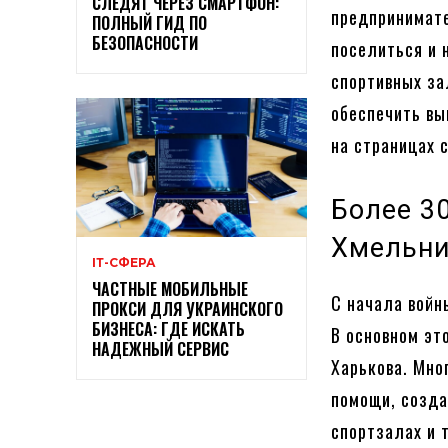
СЛЕДЯТ ЧЕРЕЗ СМАРТФОН:
предпринимате
ПОЛНЫЙ ГИД ПО
БЕЗОПАСНОСТИ
поселиться и 
спортивных за
обеспечить в
на страницах 
Более 3
Хмельн
ІТ-СФЕРА
ЧАСТНЫЕ МОБИЛЬНЫЕ
С начала войн
ПРОКСИ ДЛЯ УКРАИНСКОГО
БИЗНЕСА: ГДЕ ИСКАТЬ
В основном эт
НАДЕЖНЫЙ СЕРВИС
Харькова. Мно
помощи, созда
спортзалах и т