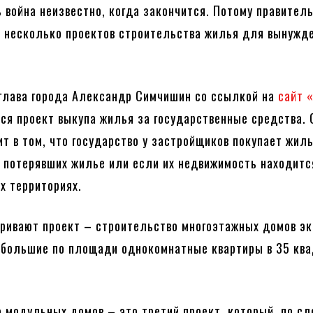
ь война неизвестно, когда закончится. Потому правител
 несколько проектов строительства жилья для вынужд
глава города Александр Симчишин со ссылкой на
сайт 
ся проект выкупа жилья за государственные средства. 
ит в том, что государство у застройщиков покупает жил
 потерявших жилье или если их недвижимость находитс
х территориях.
ривают проект – строительство многоэтажных домов э
ебольшие по площади однокомнатные квартиры в 35 кв
 модульных домов – это третий проект, который, по сл