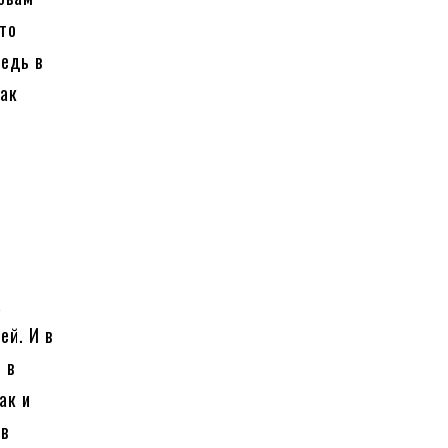
что
едь в
как
а
ей. И в
 в
ак и
ов