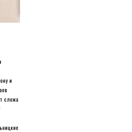
и
,
ону и
аев
ят сложа
т
льницкие