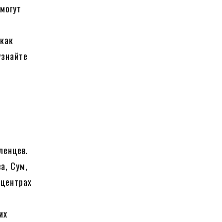
могут
 как
узнайте
в
ленцев.
а, Сум,
 центрах
их