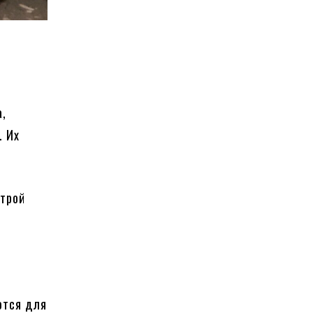
а,
. Их
.
строй
ются для