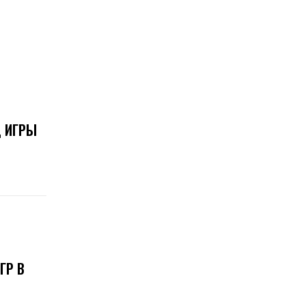
Д ИГРЫ
ГР В