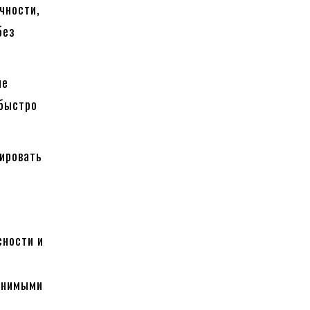
чности,
без
не
 быстро
ировать
сности и
менимыми