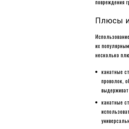
повреждения г
Плюсы и
Использование
их популярным
несколько плю
канатные с
проволок, о
выдерживат
канатные с
использоват
универсаль