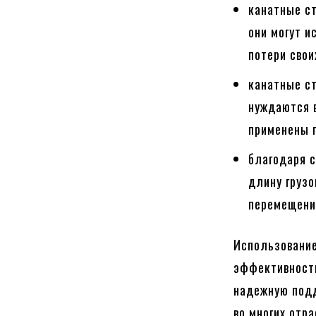
канатные с
они могут и
потери свои
канатные ст
нуждаются 
применены п
благодаря 
длину грузо
перемещении
Использование
эффективности
надежную подд
во многих отр