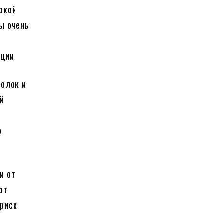
окой
ы очень
ции.
волок и
й
о
и от
ют
 риск