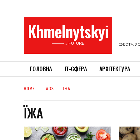
Khmelnytskyi
———→ FUTURE
СУБОТА, 8 С
ГОЛОВНА
ІТ-СФЕРА
АРХІТЕКТУРА
HOME
TAGS
ЇЖА
ЇЖА